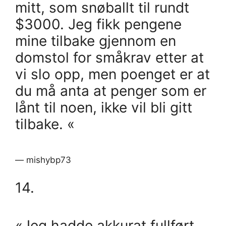
mitt, som snøballt til rundt
$3000. Jeg fikk pengene
mine tilbake gjennom en
domstol for småkrav etter at
vi slo opp, men poenget er at
du må anta at penger som er
lånt til noen, ikke vil bli gitt
tilbake. «
— mishybp73
14.
«Jeg hadde akkurat fullført