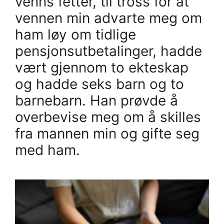
venns fetter, til tross for at
vennen min advarte meg om
ham løy om tidlige
pensjonsutbetalinger, hadde
vært gjennom to ekteskap
og hadde seks barn og to
barnebarn. Han prøvde å
overbevise meg om å skilles
fra mannen min og gifte seg
med ham.