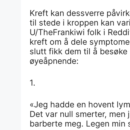
Kreft kan dessverre påvirke
til stede i kroppen kan var
U/TheFrankiwi folk i Redd
kreft om å dele symptomen
slutt fikk dem til å besøke
øyeåpnende:
1.
«Jeg hadde en hovent lym
Det var null smerter, men 
barberte meg. Legen min s