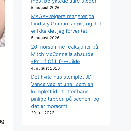
mest beryktede såre steder
5. august 2026
MAGA-velgere reagerer på
Lindsey Grahams død, og det
er ikke det jeg forventet
5. august 2026
26 morsomme reaksjoner på
Mitch McConnells absurde
«Proof Of Life»-bilde
4. august 2026
Det hvite hus stemplet JD
Vance ved et uhell som en
komplett idiot etter hans
pinlige tabberi på scenen, og
det er morsomt
29. juli 2026
eg