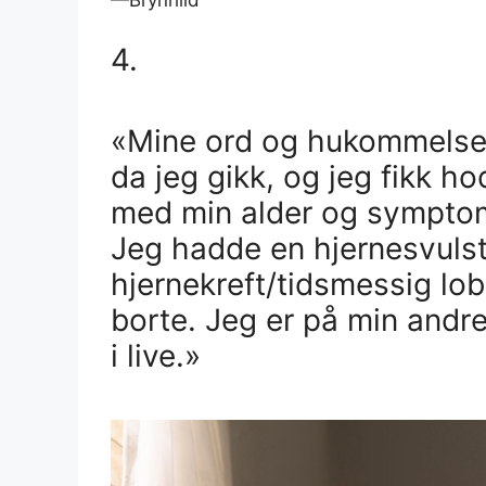
—Brynhild
4.
«Mine ord og hukommelse b
da jeg gikk, og jeg fikk ho
med min alder og symptom
Jeg hadde en hjernesvulst,
hjernekreft/tidsmessig lob 
borte. Jeg er på min andr
i live.»