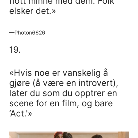
flott minne med dem. Folk
elsker det.»
—Photon6626
19.
«Hvis noe er vanskelig å
gjøre (å være en introvert),
later du som du opptrer en
scene for en film, og bare
‘Act.'»