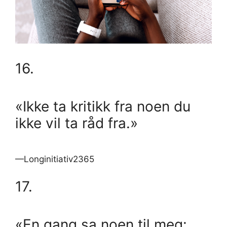
16.
«Ikke ta kritikk fra noen du
ikke vil ta råd fra.»
—Longinitiativ2365
17.
«En gang sa noen til meg: