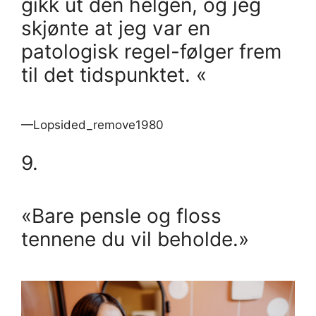
gikk ut den helgen, og jeg
skjønte at jeg var en
patologisk regel-følger frem
til det tidspunktet. «
—Lopsided_remove1980
9.
«Bare pensle og floss
tennene du vil beholde.»