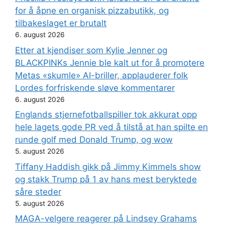
for å åpne en organisk pizzabutikk, og
tilbakeslaget er brutalt
6. august 2026
Etter at kjendiser som Kylie Jenner og
BLACKPINKs Jennie ble kalt ut for å promotere
Metas «skumle» AI-briller, applauderer folk
Lordes forfriskende sløve kommentarer
6. august 2026
Englands stjernefotballspiller tok akkurat opp
hele lagets gode PR ved å tilstå at han spilte en
runde golf med Donald Trump, og wow
5. august 2026
Tiffany Haddish gikk på Jimmy Kimmels show
og stakk Trump på 1 av hans mest beryktede
såre steder
5. august 2026
MAGA-velgere reagerer på Lindsey Grahams