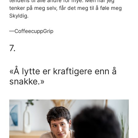
tendens til alle andre for mye. Men når jeg
tenker på meg selv, får det meg til å føle meg
Skyldig.
—CoffeecuppGrip
7.
«Å lytte er kraftigere enn å
snakke.»