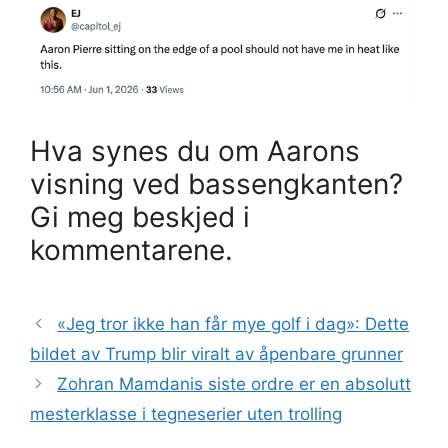
Hva synes du om Aarons
visning ved bassengkanten?
Gi meg beskjed i
kommentarene.
«Jeg tror ikke han får mye golf i dag»: Dette
bildet av Trump blir viralt av åpenbare grunner
Zohran Mamdanis siste ordre er en absolutt
mesterklasse i tegneserier uten trolling