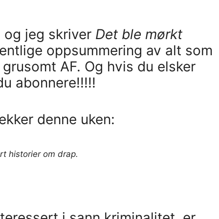
, og jeg skriver
Det ble mørkt
entlige oppsummering av alt som
grusomt AF. Og hvis du elsker
u abonnere!!!!!
ekker denne uken:
rt historier om drap.
nteressert i sann kriminalitet, er