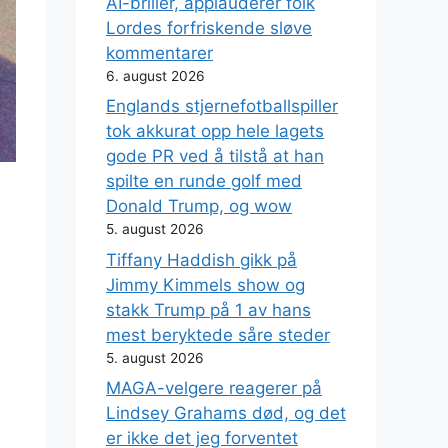
AI-briller, applauderer folk
Lordes forfriskende sløve
kommentarer
6. august 2026
Englands stjernefotballspiller
tok akkurat opp hele lagets
gode PR ved å tilstå at han
spilte en runde golf med
Donald Trump, og wow
5. august 2026
Tiffany Haddish gikk på
Jimmy Kimmels show og
stakk Trump på 1 av hans
mest beryktede såre steder
5. august 2026
MAGA-velgere reagerer på
Lindsey Grahams død, og det
er ikke det jeg forventet