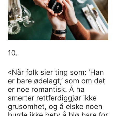
10.
«Når folk sier ting som: ‘Han
er bare ødelagt,’ som om det
er noe romantisk. Å ha
smerter rettferdiggjør ikke
grusomhet, og å elske noen
burde ikke bety å blø bare for