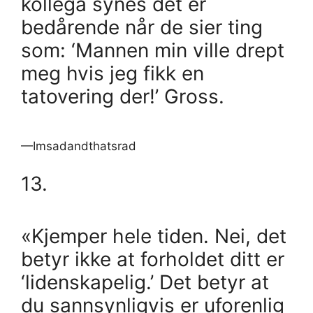
kollega synes det er
bedårende når de sier ting
som: ‘Mannen min ville drept
meg hvis jeg fikk en
tatovering der!’ Gross.
—Imsadandthatsrad
13.
«Kjemper hele tiden. Nei, det
betyr ikke at forholdet ditt er
‘lidenskapelig.’ Det betyr at
du sannsynligvis er uforenlig