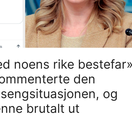
d noens rike bestefar»
 kommenterte den
ssengsituasjonen, og
enne brutalt ut