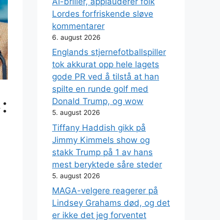
AI-briller, applauderer folk
Lordes forfriskende sløve
kommentarer
6. august 2026
Englands stjernefotballspiller
tok akkurat opp hele lagets
gode PR ved å tilstå at han
spilte en runde golf med
:
Donald Trump, og wow
5. august 2026
Tiffany Haddish gikk på
Jimmy Kimmels show og
stakk Trump på 1 av hans
mest beryktede såre steder
5. august 2026
MAGA-velgere reagerer på
Lindsey Grahams død, og det
er ikke det jeg forventet