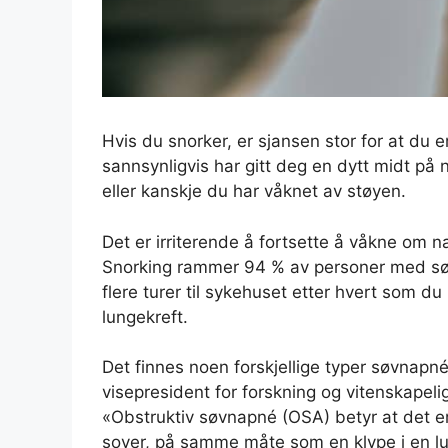
Hvis du snorker, er sjansen stor for at du e
sannsynligvis har gitt deg en dytt midt på n
eller kanskje du har våknet av støyen.
Det er irriterende å fortsette å våkne om 
Snorking rammer 94 % av personer med søv
flere turer til sykehuset etter hvert som du
lungekreft.
Det finnes noen forskjellige typer søvnapné
visepresident for forskning og vitenskapel
«Obstruktiv søvnapné (OSA) betyr at det e
sover, på samme måte som en klype i en luf