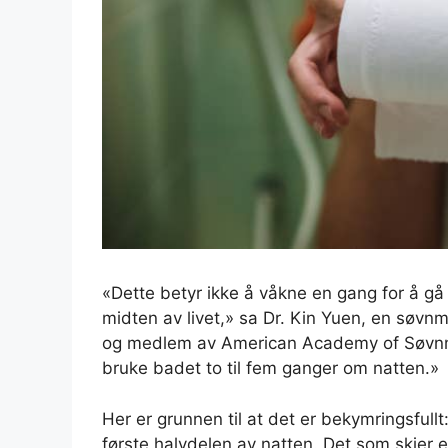
«Dette betyr ikke å våkne en gang for å g
midten av livet,» sa Dr. Kin Yuen, en søvnm
og medlem av American Academy of Søvnmed
bruke badet to til fem ganger om natten.»
Her er grunnen til at det er bekymringsfull
første halvdelen av natten. Det som skjer e