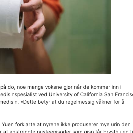
å på do, noe mange voksne gjør når de kommer inn i
edisinspesialist ved University of California San Franci
isin. «Dette betyr at du regelmessig våkner for å
t: Yuen forklarte at nyrene ikke produserer mye urin den
r at anstrengte pusteepisoder som gisp får brysthulen ti