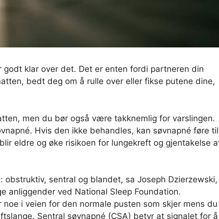
r godt klar over det. Det er enten fordi partneren din
atten, bedt deg om å rulle over eller fikse putene dine,
natten, men du bør også være takknemlig for varslingen.
napné. Hvis den ikke behandles, kan søvnapné føre til
 blir eldre og øke risikoen for lungekreft og gjentakelse a
: obstruktiv, sentral og blandet, sa Joseph Dzierzewski,
ige anliggender ved National Sleep Foundation.
r noe i veien for den normale pusten som skjer mens du
tslange. Sentral søvnapné (CSA) betyr at signalet for å