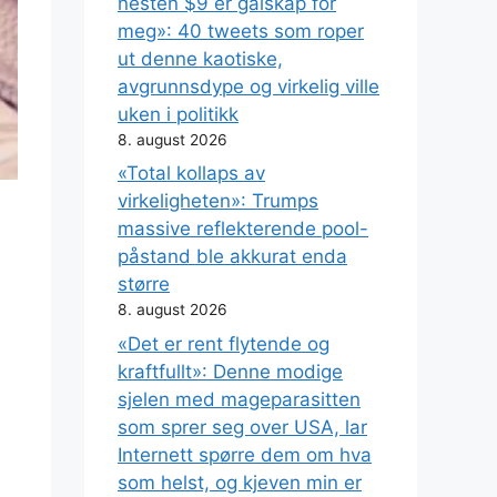
nesten $9 er galskap for
meg»: 40 tweets som roper
ut denne kaotiske,
avgrunnsdype og virkelig ville
uken i politikk
8. august 2026
«Total kollaps av
virkeligheten»: Trumps
massive reflekterende pool-
påstand ble akkurat enda
større
8. august 2026
«Det er rent flytende og
kraftfullt»: Denne modige
sjelen med mageparasitten
som sprer seg over USA, lar
Internett spørre dem om hva
som helst, og kjeven min er