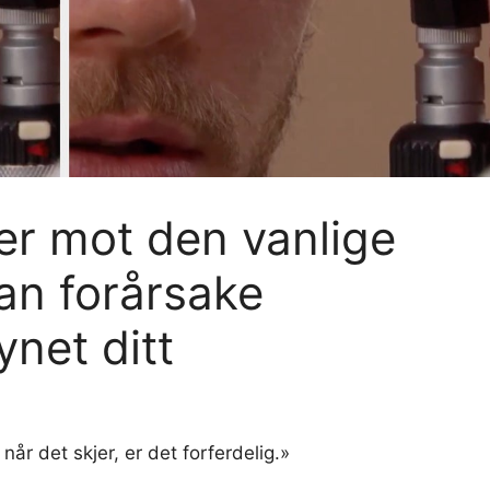
er mot den vanlige
an forårsake
ynet ditt
år det skjer, er det forferdelig.»