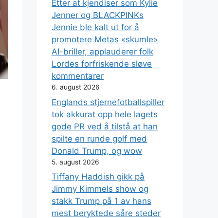
Etter at kjendiser som Kylie
Jenner og BLACKPINKs
Jennie ble kalt ut for å
promotere Metas «skumle»
AI-briller, applauderer folk
Lordes forfriskende sløve
kommentarer
6. august 2026
Englands stjernefotballspiller
tok akkurat opp hele lagets
gode PR ved å tilstå at han
spilte en runde golf med
Donald Trump, og wow
5. august 2026
Tiffany Haddish gikk på
Jimmy Kimmels show og
stakk Trump på 1 av hans
mest beryktede såre steder