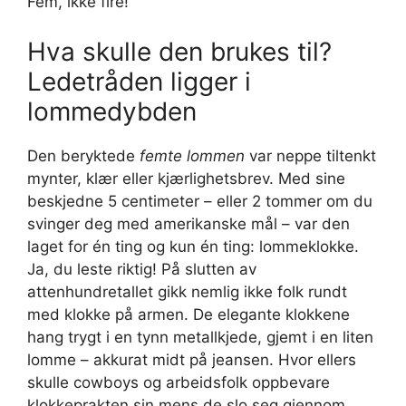
Fem, ikke fire!
Hva skulle den brukes til?
Ledetråden ligger i
lommedybden
Den beryktede
femte lommen
var neppe tiltenkt
mynter, klær eller kjærlighetsbrev. Med sine
beskjedne 5 centimeter – eller 2 tommer om du
svinger deg med amerikanske mål – var den
laget for én ting og kun én ting: lommeklokke.
Ja, du leste riktig! På slutten av
attenhundretallet gikk nemlig ikke folk rundt
med klokke på armen. De elegante klokkene
hang trygt i en tynn metallkjede, gjemt i en liten
lomme – akkurat midt på jeansen. Hvor ellers
skulle cowboys og arbeidsfolk oppbevare
klokkeprakten sin mens de slo seg gjennom