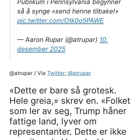
Publikum i Pennsylvania begynner
så å synge «send henne tilbake!»
pic.twitter.com/Otk0o5PAWE
— Aaron Rupar (@atrupar)
10.
desember 2025
@atrupar / Via
Twitter: @atrupar
«Dette er bare så grotesk.
Hele greia,» skrev en. «Folket
som ler av seg, Trump håner
fattige land, lyver om
representanter. Dette er ikke