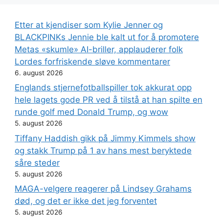
Etter at kjendiser som Kylie Jenner og
BLACKPINKs Jennie ble kalt ut for å promotere
Metas «skumle» AI-briller, applauderer folk
Lordes forfriskende sløve kommentarer
6. august 2026
Englands stjernefotballspiller tok akkurat opp
hele lagets gode PR ved å tilstå at han spilte en
runde golf med Donald Trump, og wow
5. august 2026
Tiffany Haddish gikk på Jimmy Kimmels show
og stakk Trump på 1 av hans mest beryktede
såre steder
5. august 2026
MAGA-velgere reagerer på Lindsey Grahams
død, og det er ikke det jeg forventet
5. august 2026