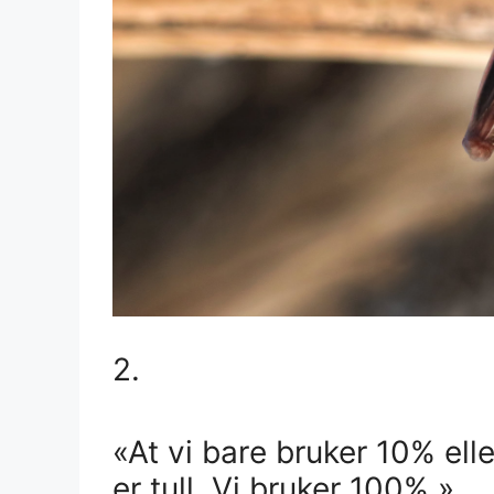
2.
«At vi bare bruker 10% ell
er tull. Vi bruker 100%.»