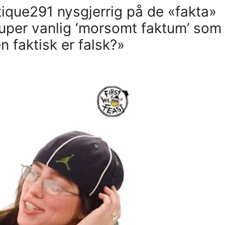
tique291 nysgjerrig på de «fakta»
super vanlig ‘morsomt faktum’ som
en faktisk er falsk?»