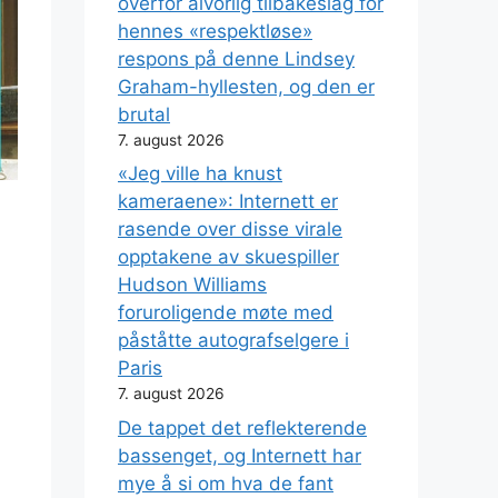
overfor alvorlig tilbakeslag for
hennes «respektløse»
respons på denne Lindsey
Graham-hyllesten, og den er
brutal
7. august 2026
«Jeg ville ha knust
kameraene»: Internett er
rasende over disse virale
opptakene av skuespiller
Hudson Williams
foruroligende møte med
påståtte autografselgere i
Paris
7. august 2026
De tappet det reflekterende
bassenget, og Internett har
mye å si om hva de fant