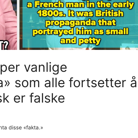
uper vanlige
 som alle fortsetter å
k er falske
enta disse «fakta.»