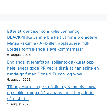
Etter at kjendiser som Kylie Jenner og
BLACKPINKs Jennie ble kalt ut for å promotere
Metas «skumle» AI-briller, applauderer folk
Lordes forfriskende sløve kommentarer
6. august 2026
Englands stjernefotballspiller tok akkurat opp
hele lagets gode PR ved å tilstå at han spilte en
runde golf med Donald Trump, og wow
5. august 2026
Tiffany Haddish gikk på Jimmy Kimmels show
og stakk Trump på 1 av hans mest beryktede
såre steder
5. august 2026