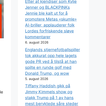
Etter at kjendiser som Kylie
Jenner og BLACKPINKs
Jennie ble kalt ut for å
promotere Metas «skumle»
AI-briller, applauderer folk
Lordes forfriskende sløve
kommentarer
6. august 2026
Englands stjernefotballspiller
tok akkurat opp hele lagets
gode PR ved å tilstå at han
spilte en runde golf med
Donald Trump, og wow
5. august 2026
Tiffany Haddish gikk på
Jimmy Kimmels show og
le
stakk Trump på 1 av hans
mest beryktede såre steder