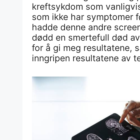
kreftsykdom som vanligvi
som ikke har symptomer før
hadde denne andre screeni
dødd en smertefull død av 
for å gi meg resultatene,
inngripen resultatene av t