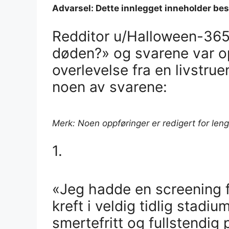
Advarsel: Dette innlegget inneholder besk
Redditor u/Halloween-365 
døden?» og svarene var o
overlevelse fra en livstrue
noen av svarene:
Merk: Noen oppføringer er redigert for leng
1.
«Jeg hadde en screening f
kreft i veldig tidlig stadiu
smertefritt og fullstendig