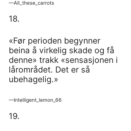
—All_these_carrots
18.
«Før perioden begynner
beina å virkelig skade og få
denne» trakk «sensasjonen i
lårområdet. Det er så
ubehagelig.»
—Intelligent_lemon_66
19.