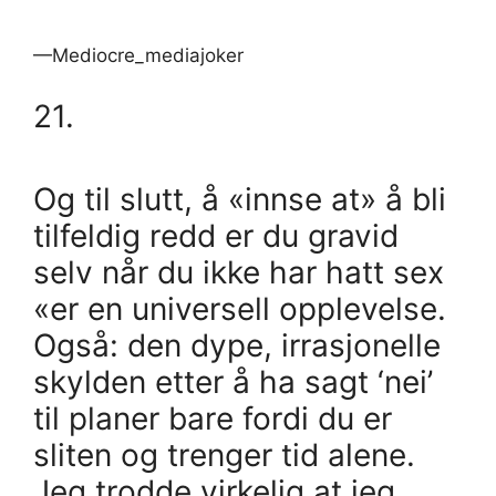
—Mediocre_mediajoker
21.
Og til slutt, å «innse at» å bli
tilfeldig redd er du gravid
selv når du ikke har hatt sex
«er en universell opplevelse.
Også: den dype, irrasjonelle
skylden etter å ha sagt ‘nei’
til planer bare fordi du er
sliten og trenger tid alene.
Jeg trodde virkelig at jeg