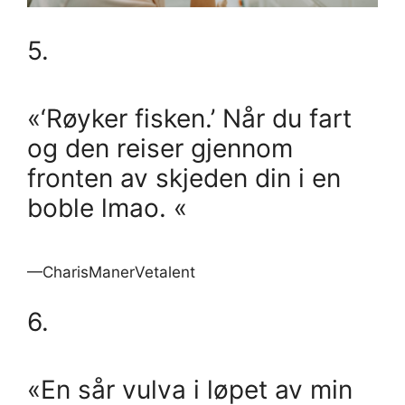
5.
«‘Røyker fisken.’ Når du fart
og den reiser gjennom
fronten av skjeden din i en
boble lmao. «
—CharisManerVetalent
6.
«En sår vulva i løpet av min