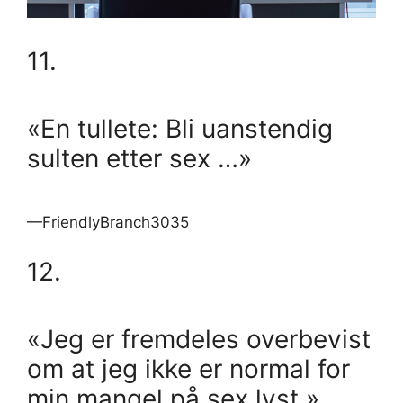
11.
«En tullete: Bli uanstendig
sulten etter sex …»
—FriendlyBranch3035
12.
«Jeg er fremdeles overbevist
om at jeg ikke er normal for
min mangel på sex lyst.»