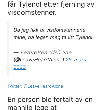
får Tylenol etter fjerning av
visdomstenner.
Da jeg fikk ut visdomstennene
mine, ba legen meg ta litt Tylenol.
— 𝙻𝚎𝚊𝚟𝚎𝙷𝚎𝚊𝚛𝚍𝙰𝚕𝚘𝚗𝚎
(@LeaveHeardAlone)
25. mars
2023
Twitter: @LeaveHeardAlone
En person ble fortalt av en
mannlig lege at