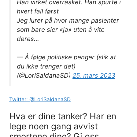
Han virket overrasket. Han spurte i
hvert fall først
Jeg lurer på hvor mange pasienter
som bare sier «ja» uten å vite
deres…
— Å følge politiske penger (slik at
du ikke trenger det)
(@LoriSaldanaSD)
25. mars 2023
Twitter: @LoriSaldanaSD
Hva er dine tanker? Har en
lege noen gang avvist
smertene dine? Gi oss