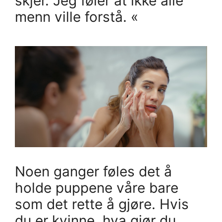
skjer. Jeg føler at ikke alle
menn ville forstå. «
Noen ganger føles det å
holde puppene våre bare
som det rette å gjøre. Hvis
du er kvinne, hva gjør du