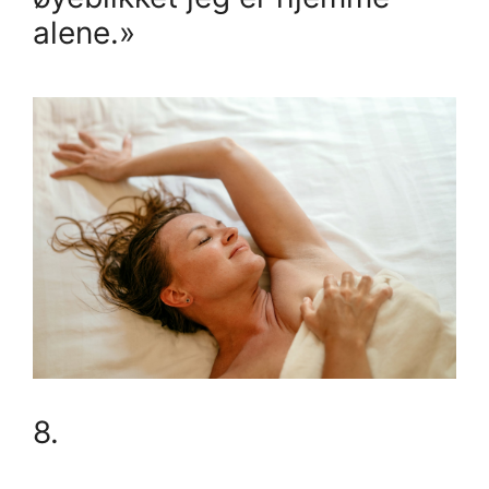
alene.»
8.