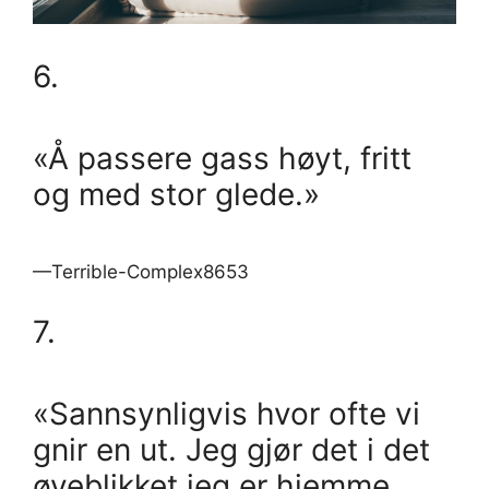
6.
«Å passere gass høyt, fritt
og med stor glede.»
—Terrible-Complex8653
7.
«Sannsynligvis hvor ofte vi
gnir en ut. Jeg gjør det i det
øyeblikket jeg er hjemme