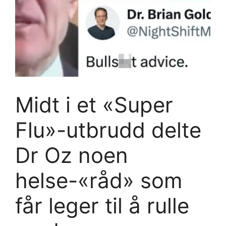
Midt i et «Super
Flu»-utbrudd delte
Dr Oz noen
helse-«råd» som
får leger til å rulle