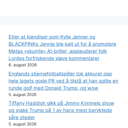
Etter at kjendiser som Kylie Jenner og
BLACKPINKs Jennie ble kalt ut for å promotere
Metas «skumle» AI-briller, applauderer folk
Lordes forfriskende sløve kommentarer
6. august 2026
Englands stjernefotballspiller tok akkurat opp
hele lagets gode PR ved å tilstå at han spilte en
runde golf med Donald Trump, og wow
5. august 2026
Tiffany Haddish gikk på Jimmy Kimmels show
og stakk Trump på 1 av hans mest beryktede
såre steder
5. august 2026