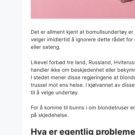
Det er allment kjent at bomullsundertøy er 
velger imidlertid å ignorere dette rådet fo
eller sateng.
Likevel forbød tre land, Russland, Hviteru
handler ikke om beskjedenhet eller bekymri
I stedet mener disse regjeringene at blond
trussel mot ens helse. I kjølvannet av diss
til å velge undertøy.
For å komme til bunns i om blondetruser er 
på skjedehelse.
Hva er egentlig problem