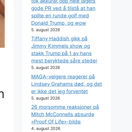
tok akkurat opp hele lagets
gode PR ved å tilstå at han
spilte en runde golf med
Donald Trump, og wow
5. august 2026
Tiffany Haddish gikk på
Jimmy Kimmels show og
stakk Trump på 1 av hans
mest beryktede såre steder
5. august 2026
MAGA-velgere reagerer på
Lindsey Grahams død, og det
m
er ikke det jeg forventet
5. august 2026
26 morsomme reaksjoner på
Mitch McConnells absurde
«Proof Of Life»-bilde
4. august 2026