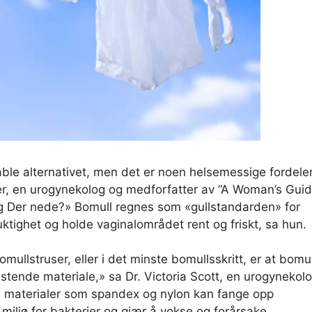
ble alternativet, men det er noen helsemessige fordele
ler, en urogynekolog og medforfatter av ”A Woman’s Gui
ng Der nede?» Bomull regnes som «gullstandarden» for
uktighet og holde vaginalområdet rent og friskt, sa hun.
ullstruser, eller i det minste bomullsskritt, er at bomul
tende materiale,» sa Dr. Victoria Scott, en urogynekol
e materialer som spandex og nylon kan fange opp
 miljø for bakterier og gjær å vokse og forårsake