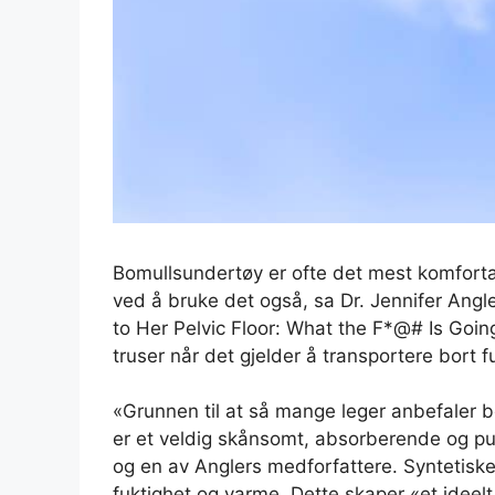
Bomullsundertøy er ofte det mest komforta
ved å bruke det også, sa Dr. Jennifer Ang
to Her Pelvic Floor: What the F*@# Is Goi
truser når det gjelder å transportere bort f
«Grunnen til at så mange leger anbefaler bom
er et veldig skånsomt, absorberende og pus
og en av Anglers medforfattere. Syntetisk
fuktighet og varme. Dette skaper «et ideelt