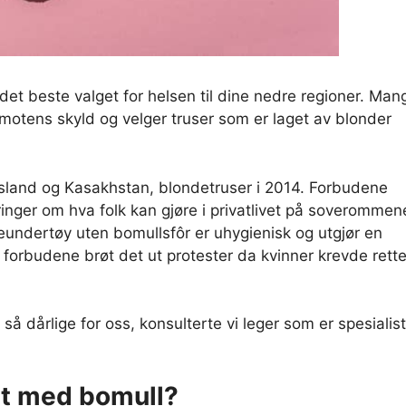
det beste valget for helsen til dine nedre regioner. Man
r motens skyld og velger truser som er laget av blonder
ssland og Kasakhstan, blondetruser i 2014. Forbudene
nger om hva folk kan gjøre i privatlivet på soverommen
eundertøy uten bomullsfôr er uhygienisk og utgjør en
e forbudene brøt det ut protester da kvinner krevde rett
så dårlige for oss, konsulterte vi leger som er spesialis
et med bomull?