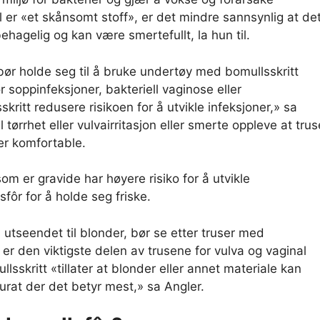
l er «et skånsomt stoff», er det mindre sannsynlig at de
ehagelig og kan være smertefullt, la hun til.
ør holde seg til å bruke undertøy med bomullsskritt
 soppinfeksjoner, bakteriell vaginose eller
kritt redusere risikoen for å utvikle infeksjoner,» sa
 tørrhet eller vulvairritasjon eller smerte oppleve at trus
er komfortable.
om er gravide har høyere risiko for å utvikle
fôr for å holde seg friske.
tseendet til blonder, bør se etter truser med
t er den viktigste delen av trusene for vulva og vaginal
sskritt «tillater at blonder eller annet materiale kan
at der det betyr mest,» sa Angler.