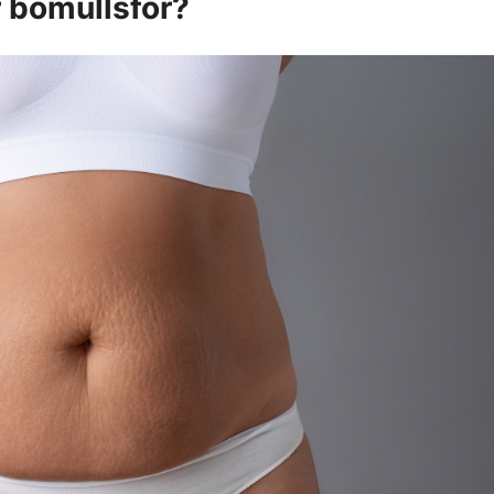
r bomullsfôr?