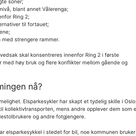
gte soner;
nivå, blant annet Vålerenga;
enfor Ring 2;
rnativer til fortauet;
lene;
en med strengere rammer.
ovedsak skal konsentreres innenfor Ring 2 i første
 med høy bruk og flere konflikter mellom gående og
mingen nå?
ighet. Elsparkesykler har skapt et tydelig skille i Oslo
il kollektivtransporten, mens andre opplever dem som e
lestolbrukere og andre fotgjengere.
y tar elsparkesykkel i stedet for bil, noe kommunen bruker