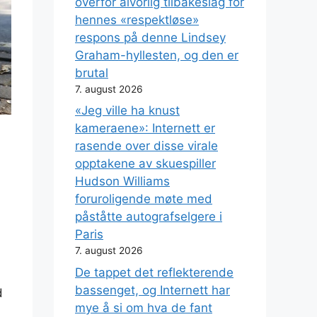
overfor alvorlig tilbakeslag for
hennes «respektløse»
respons på denne Lindsey
Graham-hyllesten, og den er
brutal
7. august 2026
«Jeg ville ha knust
kameraene»: Internett er
rasende over disse virale
opptakene av skuespiller
Hudson Williams
foruroligende møte med
påståtte autografselgere i
Paris
7. august 2026
De tappet det reflekterende
bassenget, og Internett har
d
mye å si om hva de fant