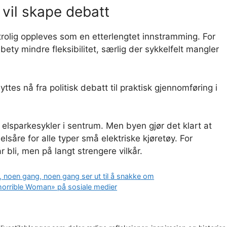
 vil skape debatt
trolig oppleves som en etterlengtet innstramming. For
ety mindre fleksibilitet, særlig der sykkelfelt mangler
yttes nå fra politisk debatt til praktisk gjennomføring i
t elsparkesykler i sentrum. Men byen gjør det klart at
elsåre for alle typer små elektriske kjøretøy. For
 bli, men på langt strengere vilkår.
i, noen gang, noen gang ser ut til å snakke om
horrible Woman» på sosiale medier