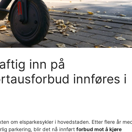
ftig inn på
ortausforbud innføres i
likten om elsparkesykler i hovedstaden. Etter flere år me
rlig parkering, blir det nå innført
forbud mot å kjøre