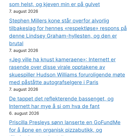
som helst, og kjeven min er på gulvet
7. august 2026
Stephen Millers kone står overfor alvorlig
tilbakeslag for hennes «respektløse» respons på
denne Lindsey Graham-hyllesten, og den er
brutal
7. august 2026
«Jeg ville ha knust kameraene»: Internett er
rasende over disse virale opptakene av
skuespiller Hudson Williams foruroligende møte
med påståtte autografselgere i Paris
7. august 2026
De tappet det reflekterende bassenget, og
Internett har mye å si om hva de fant
6. august 2026
Priscilla Presleys sønn lanserte en GoFundMe
for å åpne en organisk pizzabutikk, og