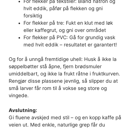
For flekker på tekstiler: Bland natron og
hvit eddik, påfør på flekken og gni
forsiktig
For flekker på tre: Fukt en klut med løk
eller kaffegrut, og gni over området
For flekker på PVC: Gå for grundig vask
med hvit eddik – resultatet er garantert!
Og for å unngå fremtidige uhell: Husk å ikke la
søppelbøtter stå åpne, fjern brødsmuler
umiddelbart, og ikke la frukt råtne i fruktkurven.
Rengjør disse plassene jevnlig, så slipper du at
små larver får rom til å vokse seg store og
vingede.
Avslutning:
Gi fluene avskjed med stil – og en kopp kaffe på
veien ut. Med enkle, naturlige grep får du