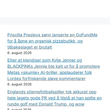
Priscilla Presleys sønn lanserte en GoFundMe
for å åpne en organisk pizzabutikk, og
tilbakeslaget er brutalt
6. august 2026
Etter at kjendiser som Kylie Jenner og
BLACKPINKs Jennie ble kalt ut for å promotere
Metas «skumle» AI-briller, applauderer folk
Lordes forfriskende sløve kommentarer
6. august 2026
Englands stjernefotballspiller tok akkurat opp
hele lagets gode PR ved å tilstå at han spilte en
runde golf med Donald Trump, og wow
5. august 2026