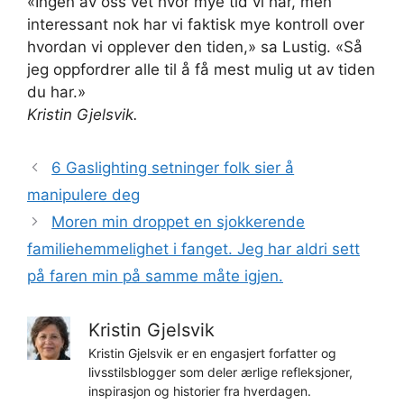
«Ingen av oss vet hvor mye tid vi har, men
interessant nok har vi faktisk mye kontroll over
hvordan vi opplever den tiden,» sa Lustig. «Så
jeg oppfordrer alle til å få mest mulig ut av tiden
du har.»
Kristin Gjelsvik.
6 Gaslighting setninger folk sier å
manipulere deg
Moren min droppet en sjokkerende
familiehemmelighet i fanget. Jeg har aldri sett
på faren min på samme måte igjen.
Kristin Gjelsvik
Kristin Gjelsvik er en engasjert forfatter og
livsstilsblogger som deler ærlige refleksjoner,
inspirasjon og historier fra hverdagen.