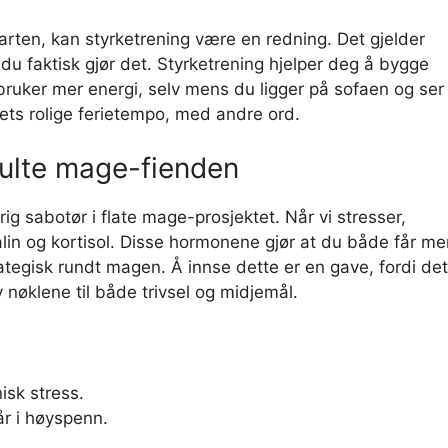
arten, kan styrketrening være en redning. Det gjelder
 du faktisk gjør det. Styrketrening hjelper deg å bygge
ruker mer energi, selv mens du ligger på sofaen og ser
ftets rolige ferietempo, med andre ord.
julte mage-fienden
ig sabotør i flate mage-prosjektet. Når vi stresser,
n og kortisol. Disse hormonene gjør at du både får me
rategisk rundt magen. Å innse dette er en gave, fordi det
v nøklene til både trivsel og midjemål.
isk stress.
år i høyspenn.