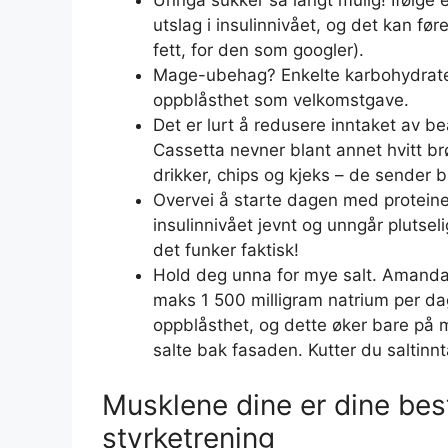
Unngå sukker så langt mulig! Ifølge e
utslag i insulinnivået, og det kan før
fett, for den som googler).
Mage-ubehag? Enkelte karbohydrater
oppblåsthet som velkomstgave.
Det er lurt å redusere inntaket av b
Cassetta nevner blant annet hvitt br
drikker, chips og kjeks – de sender
Overvei å starte dagen med proteiner
insulinnivået jevnt og unngår plutsel
det funker faktisk!
Hold deg unna for mye salt. Amanda 
maks 1 500 milligram natrium per dag.
oppblåsthet, og dette øker bare på m
salte bak fasaden. Kutter du saltinnt
Musklene dine er dine be
styrketrening