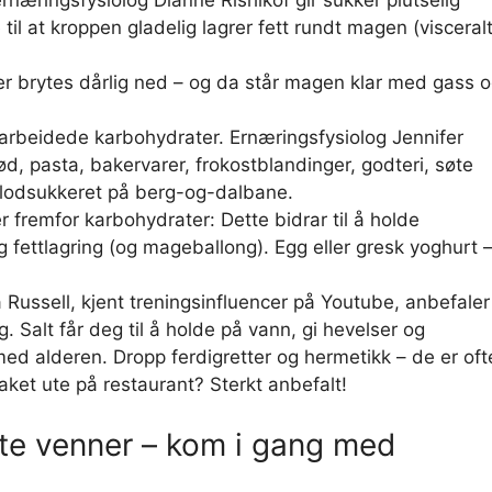
rnæringsfysiolog Dianne Rishikof gir sukker plutselig
e til at kroppen gladelig lagrer fett rundt magen (visceral
 brytes dårlig ned – og da står magen klar med gass 
earbeidede karbohydrater. Ernæringsfysiolog Jennifer
ød, pasta, bakervarer, frokostblandinger, godteri, søte
 blodsukkeret på berg-og-dalbane.
 fremfor karbohydrater: Dette bidrar til å holde
ig fettlagring (og mageballong). Egg eller gresk yoghurt 
Russell, kjent treningsinfluencer på Youtube, anbefaler
 Salt får deg til å holde på vann, gi hevelser og
ed alderen. Dropp ferdigretter og hermetikk – de er oft
aket ute på restaurant? Sterkt anbefalt!
ste venner – kom i gang med