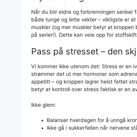
Når du blir eldre og forbrenningen senker f
både tunge og lette vekter – viktigste er at
muskler (og mer muskler betyr at kroppen b
på serier!). Dette kan veie opp for stoffski
Pass på stresset – den sk
Vi kommer ikke utenom det: Stress er en ivr
strømmer det ut mer hormoner som adrenali
appetitt – og kroppen lagrer helst fettet st
betyr at kontroll over stress faktisk er en a
Ikke glem:
Balanser hverdagen for å unngå kron
Ikke gå i sukkerfellen når nervene st