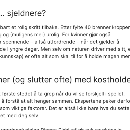
… sjeldnere?
bart et rolig skritt tilbake. Etter fylte 40 brenner kroppe
g og (muligens mer) urolig. For kvinner gjør også
 spennende – altså utfordrende – når det gjelder å
 i yngre dager. Men selv om naturen driver med sitt, 
e kunnskap) er ofte alt som skal til for å holde magen mer
r (og slutter ofte) med kosthold
 første stedet å ta grep når du vil se forskjell i speilet.
i å forstå at alt henger sammen. Ekspertene peker derfo
som viktige faktorer. Det er altså ikke bare hva du sette
et med deg selv.