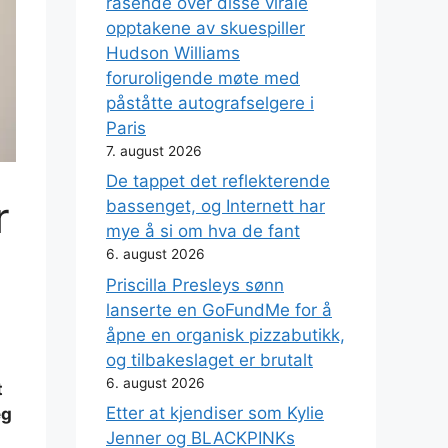
rasende over disse virale
opptakene av skuespiller
Hudson Williams
foruroligende møte med
påståtte autografselgere i
Paris
7. august 2026
De tappet det reflekterende
r
bassenget, og Internett har
mye å si om hva de fant
6. august 2026
Priscilla Presleys sønn
lanserte en GoFundMe for å
åpne en organisk pizzabutikk,
og tilbakeslaget er brutalt
6. august 2026
t
Etter at kjendiser som Kylie
eg
Jenner og BLACKPINKs