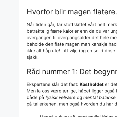
Hvorfor blir magen flatere
Når tiden går, tar stoffskiftet vårt helt merk
betraktelig færre kalorier enn da du var un
overgangen til overgangsalder det hele mer
beholde den flate magen man kanskje hadde
ikke alt håp ute! Litt vilje (og en solid dos
sjakk.
Råd nummer 1: Det begynne
Ekspertene slår det fast:
Kostholdet
er det
Men la oss være ærlige, håpet ligger også 
både på
fysisk velvære
og
mental balanse
på tallerkenen, men også hvordan du har d