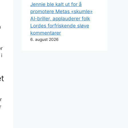
Jennie ble kalt ut for å
promotere Metas «skumle»
AI-briller, applauderer folk
Lordes forfriskende sløve
n
kommentarer
6. august 2026
er
 i
et
r
r