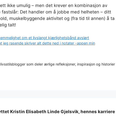
slett ikke umulig – men det krever en kombinasjon av
 fastslår: Det handler om å jobbe med helheten – ditt
ld, muskelbyggende aktivitet og (fra tid til annen) å ta
ig talt!
emmelighet om et livslangt kjærlighetsbånd avslørt
t jeg rasende skriver alt dette ned i notater -appen min
 livsstilsblogger som deler ærlige refleksjoner, inspirasjon og historier
nyttet Kristin Elisabeth Linde Gjelsvik, hennes karriere