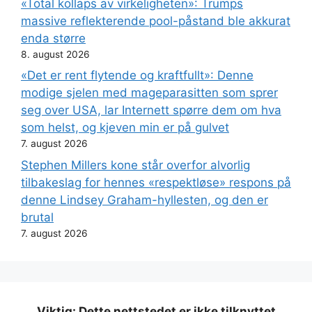
«Total kollaps av virkeligheten»: Trumps
massive reflekterende pool-påstand ble akkurat
enda større
8. august 2026
«Det er rent flytende og kraftfullt»: Denne
modige sjelen med mageparasitten som sprer
seg over USA, lar Internett spørre dem om hva
som helst, og kjeven min er på gulvet
7. august 2026
Stephen Millers kone står overfor alvorlig
tilbakeslag for hennes «respektløse» respons på
denne Lindsey Graham-hyllesten, og den er
brutal
7. august 2026
Viktig: Dette nettstedet er ikke tilknyttet