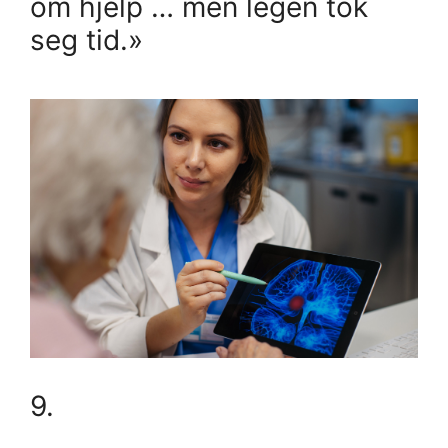
om hjelp … men legen tok
seg tid.»
9.