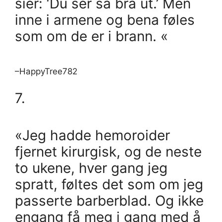
sier: ‘Du ser så bra ut.’ Men
inne i armene og bena føles
som om de er i brann. «
–HappyTree782
7.
«Jeg hadde hemoroider
fjernet kirurgisk, og de neste
to ukene, hver gang jeg
spratt, føltes det som om jeg
passerte barberblad. Og ikke
engang få meg i gang med å