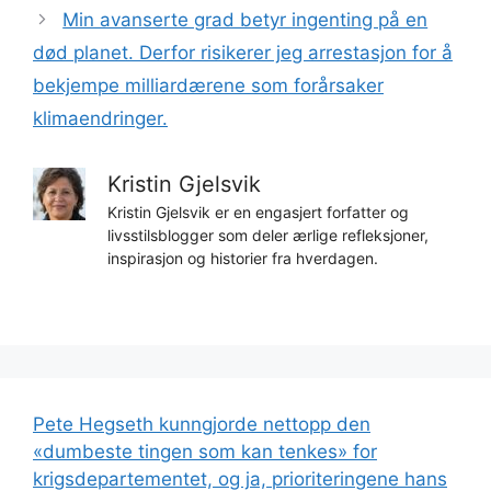
Min avanserte grad betyr ingenting på en
død planet. Derfor risikerer jeg arrestasjon for å
bekjempe milliardærene som forårsaker
klimaendringer.
Kristin Gjelsvik
Kristin Gjelsvik er en engasjert forfatter og
livsstilsblogger som deler ærlige refleksjoner,
inspirasjon og historier fra hverdagen.
Pete Hegseth kunngjorde nettopp den
«dumbeste tingen som kan tenkes» for
krigsdepartementet, og ja, prioriteringene hans