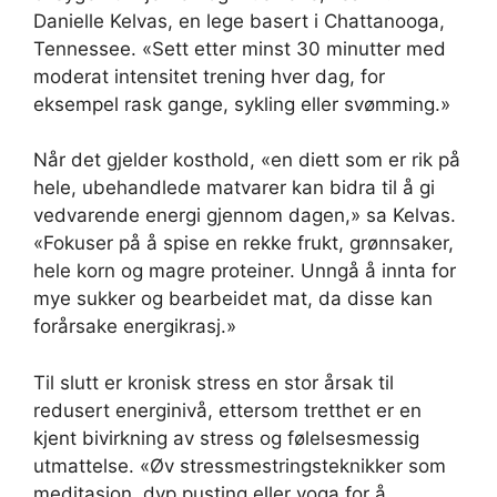
Danielle Kelvas, en lege basert i Chattanooga,
Tennessee. «Sett etter minst 30 minutter med
moderat intensitet trening hver dag, for
eksempel rask gange, sykling eller svømming.»
Når det gjelder kosthold, «en diett som er rik på
hele, ubehandlede matvarer kan bidra til å gi
vedvarende energi gjennom dagen,» sa Kelvas.
«Fokuser på å spise en rekke frukt, grønnsaker,
hele korn og magre proteiner. Unngå å innta for
mye sukker og bearbeidet mat, da disse kan
forårsake energikrasj.»
Til slutt er kronisk stress en stor årsak til
redusert energinivå, ettersom tretthet er en
kjent bivirkning av stress og følelsesmessig
utmattelse. «Øv stressmestringsteknikker som
meditasjon, dyp pusting eller yoga for å