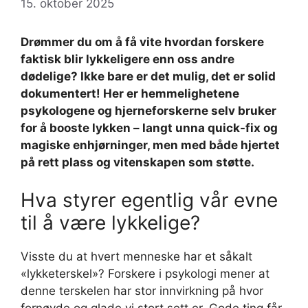
15. oktober 2025
Drømmer du om å få vite hvordan forskere
faktisk blir lykkeligere enn oss andre
dødelige? Ikke bare er det mulig, det er solid
dokumentert! Her er hemmelighetene
psykologene og hjerneforskerne selv bruker
for å booste lykken – langt unna quick-fix og
magiske enhjørninger, men med både hjertet
på rett plass og vitenskapen som støtte.
Hva styrer egentlig vår evne
til å være lykkelige?
Visste du at hvert menneske har et såkalt
«lykketerskel»? Forskere i psykologi mener at
denne terskelen har stor innvirkning på hvor
fornøyde og glade vi stort sett er. Gode ting får