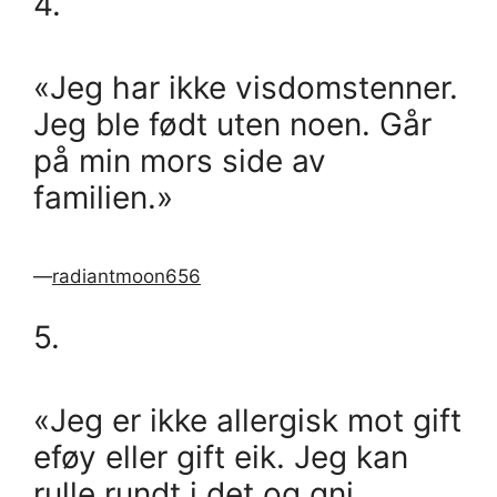
4.
«Jeg har ikke visdomstenner.
Jeg ble født uten noen. Går
på min mors side av
familien.»
—
radiantmoon656
5.
«Jeg er ikke allergisk mot gift
eføy eller gift eik. Jeg kan
rulle rundt i det og gni