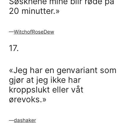
Søsknene mine blir røde på
20 minutter.»
—
WitchofRoseDew
17.
«Jeg har en genvariant som
gjør at jeg ikke har
kroppslukt eller våt
ørevoks.»
—
dashaker