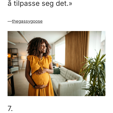
å tilpasse seg det.»
—
thegassygoose
7.