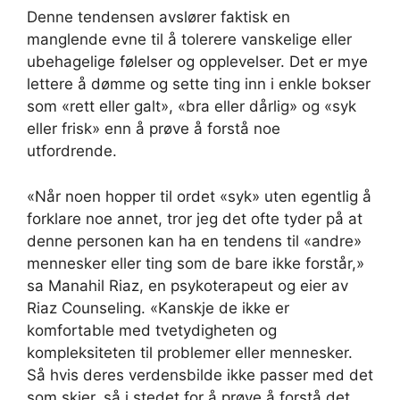
Denne tendensen avslører faktisk en
manglende evne til å tolerere vanskelige eller
ubehagelige følelser og opplevelser. Det er mye
lettere å dømme og sette ting inn i enkle bokser
som «rett eller galt», «bra eller dårlig» og «syk
eller frisk» enn å prøve å forstå noe
utfordrende.
«Når noen hopper til ordet «syk» uten egentlig å
forklare noe annet, tror jeg det ofte tyder på at
denne personen kan ha en tendens til «andre»
mennesker eller ting som de bare ikke forstår,»
sa Manahil Riaz, en psykoterapeut og eier av
Riaz Counseling. «Kanskje de ikke er
komfortable med tvetydigheten og
kompleksiteten til problemer eller mennesker.
Så hvis deres verdensbilde ikke passer med det
som skjer, så i stedet for å prøve å forstå det,