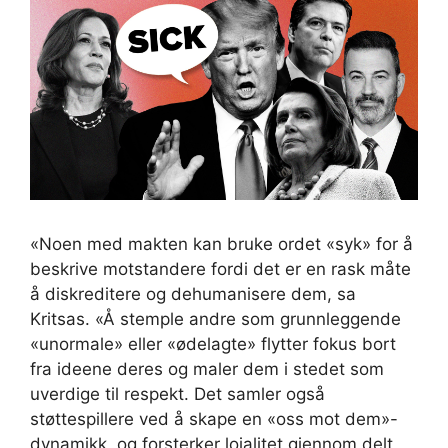
«Noen med makten kan bruke ordet «syk» for å
beskrive motstandere fordi det er en rask måte
å diskreditere og dehumanisere dem, sa
Kritsas. «Å stemple andre som grunnleggende
«unormale» eller «ødelagte» flytter fokus bort
fra ideene deres og maler dem i stedet som
uverdige til respekt. Det samler også
støttespillere ved å skape en «oss mot dem»-
dynamikk, og forsterker lojalitet gjennom delt