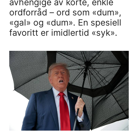
avhengige av korte, enkle
ordforråd – ord som «dum»,
«gal» og «dum». En spesiell
favoritt er imidlertid «syk».