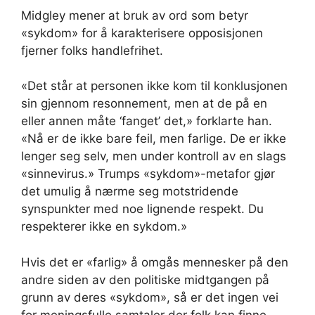
Midgley mener at bruk av ord som betyr
«sykdom» for å karakterisere opposisjonen
fjerner folks handlefrihet.
«Det står at personen ikke kom til konklusjonen
sin gjennom resonnement, men at de på en
eller annen måte ‘fanget’ det,» forklarte han.
«Nå er de ikke bare feil, men farlige. De er ikke
lenger seg selv, men under kontroll av en slags
«sinnevirus.» Trumps «sykdom»-metafor gjør
det umulig å nærme seg motstridende
synspunkter med noe lignende respekt. Du
respekterer ikke en sykdom.»
Hvis det er «farlig» å omgås mennesker på den
andre siden av den politiske midtgangen på
grunn av deres «sykdom», så er det ingen vei
for meningsfulle samtaler der folk kan finne