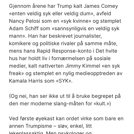
Gjennom årene har Trump kalt James Comey
«enten veldig syk eller veldig dum», avfeid
Nancy Pelosi som en «syk kvinne» og stemplet
Adam Schiff som «sannsynligvis en veldig syk
mann». Han har beskrevet journalister,
komikere og politiske rivaler på samme måte,
mens hans Rapid Response-konto i Det hvite
hus har holdt liv i fornærmelsen på sosiale
medier, kalt nattverten Jimmy Kimmel «en syk
freak» og stemplet en nylig medieopptreden av
Kamala Harris som «SYK».
(Og nei, han ser ikke ut til å bruke begrepet på
den mer moderne slang-måten for «kult.»)
Ved første øyekast kan ordet virke som bare en
annen Trumpisme – sløv, enkel, litt
lekeplassaktig. Men psykologer og