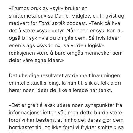
«Trumps bruk av «syk» bruker en
smittemetafor,» sa Daniel Midgley, en lingvist og
medvert for
Fordi språk
podcast. «Tenk på hva
det å være «syk» betyr. Når noen er syk, kan du
også bli syk hvis du omgås dem. Så hvis ideer
er en slags «sykdom», så vil den logiske
reaksjonen være å bare omgås mennesker som
deler våre egne ideer.»
Det uheldige resultatet av denne tilnærmingen
er intellektuell siloing, la han til, slik at folk aldri
hører noen ideer de ikke allerede har tenkt.
«Det er greit å ekskludere noen synspunkter fra
informasjonsdietten vår, men dette burde være
fordi vi har bestemt at innholdet deres gjør dem
bortkastet tid, og ikke fordi vi frykter smitte,» sa