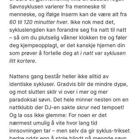
Søvnsyklusen varierer fra menneske til
menneske, og ifølge Inserm kan de være alt fra
60 til 120 minutter hver
. Ikke nok med det,
sykluslengden kan forandre seg fra natt til natt
– så om du plutselig våkner klokken tre og føler
deg kjempeopplagt, er det kanskje hjernen din
som prøver å fortelle deg at
i natt var syklusen
litt kortere
.
Nattens gang består heller ikke alltid av
identiske sykluser. Gradvis blir de mindre dype,
og mot slutten sklir vi over i mer og mer
paradoksal søvn. Det hele minner nesten om en
nattklubb der DJ-en sakte skrur ned tempoet!
Og la oss ikke glemme: For noen er det
nærmest umulig å vite hvor lang tid
innsovningen tar – men selv da gir syklus-trikset
bedre odds enn å stole blindt på mengde søvn.