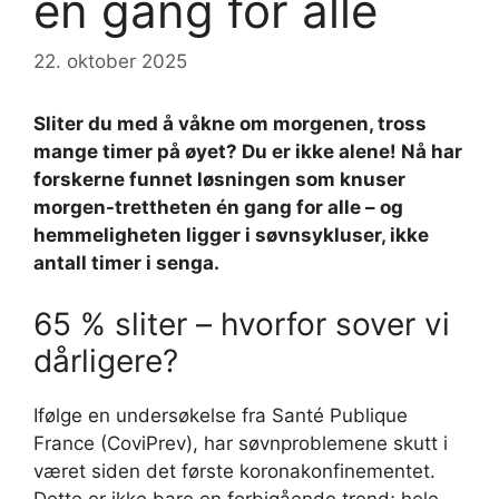
én gang for alle
22. oktober 2025
Sliter du med å våkne om morgenen, tross
mange timer på øyet? Du er ikke alene! Nå har
forskerne funnet løsningen som knuser
morgen-trettheten én gang for alle – og
hemmeligheten ligger i søvnsykluser, ikke
antall timer i senga.
65 % sliter – hvorfor sover vi
dårligere?
Ifølge en undersøkelse fra Santé Publique
France (CoviPrev), har søvnproblemene skutt i
været siden det første koronakonfinementet.
Dette er ikke bare en forbigående trend; hele