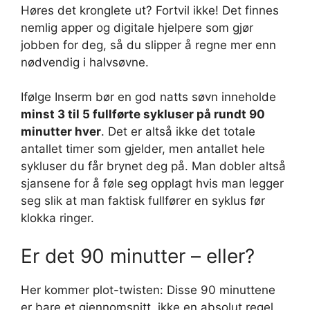
Høres det kronglete ut? Fortvil ikke! Det finnes
nemlig apper og digitale hjelpere som gjør
jobben for deg, så du slipper å regne mer enn
nødvendig i halvsøvne.
Ifølge Inserm bør en god natts søvn inneholde
minst 3 til 5 fullførte sykluser på rundt 90
minutter hver
. Det er altså ikke det totale
antallet timer som gjelder, men antallet hele
sykluser du får brynet deg på. Man dobler altså
sjansene for å føle seg opplagt hvis man legger
seg slik at man faktisk fullfører en syklus før
klokka ringer.
Er det 90 minutter – eller?
Her kommer plot-twisten: Disse 90 minuttene
er bare et gjennomsnitt, ikke en absolut regel.