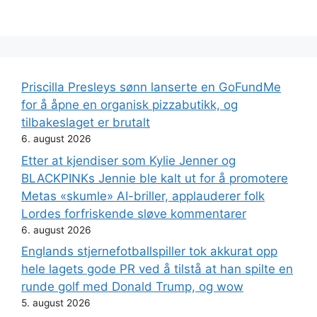
Priscilla Presleys sønn lanserte en GoFundMe
for å åpne en organisk pizzabutikk, og
tilbakeslaget er brutalt
6. august 2026
Etter at kjendiser som Kylie Jenner og
BLACKPINKs Jennie ble kalt ut for å promotere
Metas «skumle» AI-briller, applauderer folk
Lordes forfriskende sløve kommentarer
6. august 2026
Englands stjernefotballspiller tok akkurat opp
hele lagets gode PR ved å tilstå at han spilte en
runde golf med Donald Trump, og wow
5. august 2026