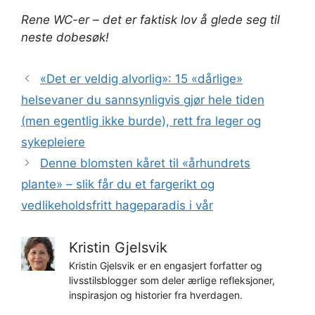
Rene WC-er – det er faktisk lov å glede seg til
neste dobesøk!
«Det er veldig alvorlig»: 15 «dårlige»
helsevaner du sannsynligvis gjør hele tiden
(men egentlig ikke burde), rett fra leger og
sykepleiere
Denne blomsten kåret til «århundrets
plante» – slik får du et fargerikt og
vedlikeholdsfritt hageparadis i vår
Kristin Gjelsvik
Kristin Gjelsvik er en engasjert forfatter og
livsstilsblogger som deler ærlige refleksjoner,
inspirasjon og historier fra hverdagen.