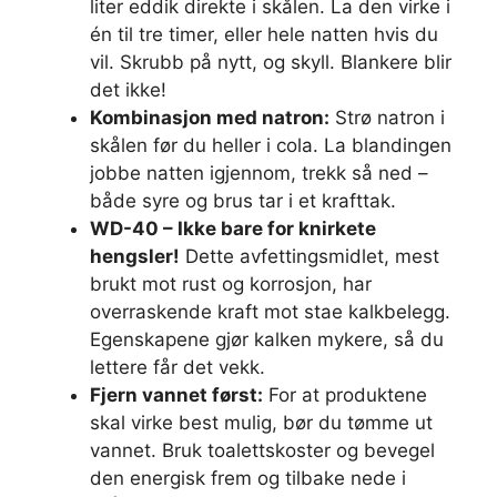
liter eddik direkte i skålen. La den virke i
én til tre timer, eller hele natten hvis du
vil. Skrubb på nytt, og skyll. Blankere blir
det ikke!
Kombinasjon med natron:
Strø natron i
skålen før du heller i cola. La blandingen
jobbe natten igjennom, trekk så ned –
både syre og brus tar i et krafttak.
WD-40 – Ikke bare for knirkete
hengsler!
Dette avfettingsmidlet, mest
brukt mot rust og korrosjon, har
overraskende kraft mot stae kalkbelegg.
Egenskapene gjør kalken mykere, så du
lettere får det vekk.
Fjern vannet først:
For at produktene
skal virke best mulig, bør du tømme ut
vannet. Bruk toalettskoster og bevegel
den energisk frem og tilbake nede i