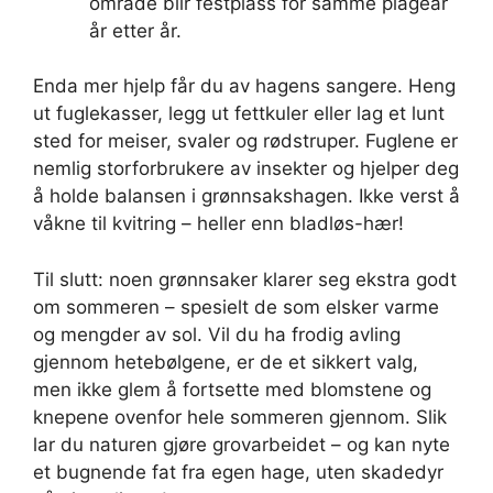
område blir festplass for samme plageår
år etter år.
Enda mer hjelp får du av hagens sangere. Heng
ut fuglekasser, legg ut fettkuler eller lag et lunt
sted for meiser, svaler og rødstruper. Fuglene er
nemlig storforbrukere av insekter og hjelper deg
å holde balansen i grønnsakshagen. Ikke verst å
våkne til kvitring – heller enn bladløs-hær!
Til slutt: noen grønnsaker klarer seg ekstra godt
om sommeren – spesielt de som elsker varme
og mengder av sol. Vil du ha frodig avling
gjennom hetebølgene, er de et sikkert valg,
men ikke glem å fortsette med blomstene og
knepene ovenfor hele sommeren gjennom. Slik
lar du naturen gjøre grovarbeidet – og kan nyte
et bugnende fat fra egen hage, uten skadedyr