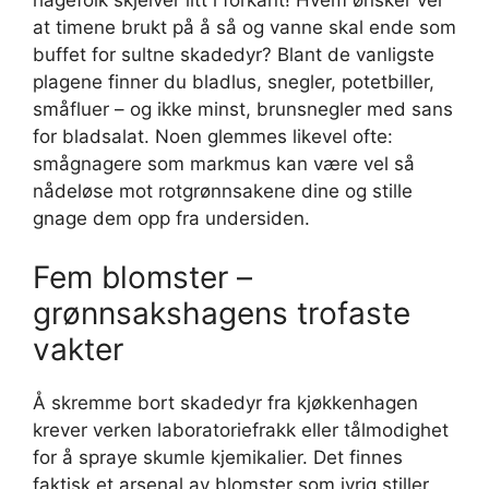
at timene brukt på å så og vanne skal ende som
buffet for sultne skadedyr? Blant de vanligste
plagene finner du bladlus, snegler, potetbiller,
småfluer – og ikke minst, brunsnegler med sans
for bladsalat. Noen glemmes likevel ofte:
smågnagere som markmus kan være vel så
nådeløse mot rotgrønnsakene dine og stille
gnage dem opp fra undersiden.
Fem blomster –
grønnsakshagens trofaste
vakter
Å skremme bort skadedyr fra kjøkkenhagen
krever verken laboratoriefrakk eller tålmodighet
for å spraye skumle kjemikalier. Det finnes
faktisk et arsenal av blomster som ivrig stiller