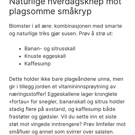
Naturlige hverdagsknep mot
plagsomme småkryp
Blomster i all ære: kombinasjonen med smarte
og naturlige triks gjør susen. Prøv å strø ut:
Banan- og sitrusskall
Knuste eggeskall
Kaffesump
Dette holder ikke bare plageåndene unna, men
gir i tillegg jorden et vitamininnsprøytning av
næringsstoffer! Eggeskallene lager kronglete
«fortau» for snegler, bananskall og sitrus holder
stadig flere på avstand, og kaffesump både
frastøter og gjødsler. Vil du sette inn et siste
støt mot vingede inntrengere? Prøv limfeller mot
småfluer og annet som svirrer over salaten.