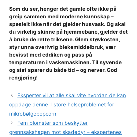
Som du ser, henger det gamle ofte ikke på
greip sammen med moderne kunnskap –
spesielt ikke når det gjelder husvask. Og skal
du virkelig skinne på hjemmebane, gjelder det
å bruke de rette triksene. Glem støvkosten,
styr unna overivrig blekemiddelbruk, vær
bevisst med eddiken og pass på
temperaturen i vaskemaskinen. Til syvende
og sist sparer du både tid – og nerver. God
rengjøring!
Eksperter vil at alle skal vite hvordan de kan
oppdage denne 1 store helseproblemet for
mikrobølgepopcorn
Fem blomster som beskytter
grønnsakshagen mot skadedyr – ekspertenes