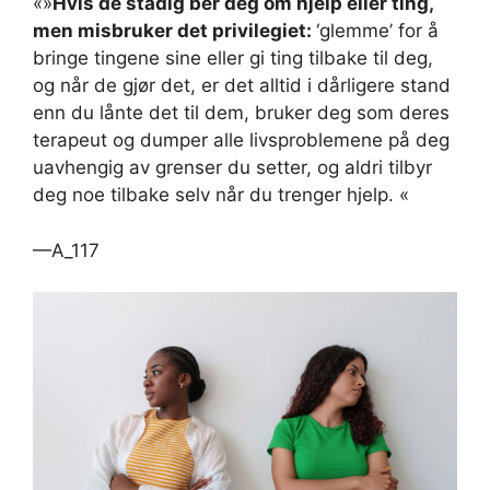
«»
Hvis de stadig ber deg om hjelp eller ting,
men misbruker det privilegiet:
‘glemme’ for å
bringe tingene sine eller gi ting tilbake til deg,
og når de gjør det, er det alltid i dårligere stand
enn du lånte det til dem, bruker deg som deres
terapeut og dumper alle livsproblemene på deg
uavhengig av grenser du setter, og aldri tilbyr
deg noe tilbake selv når du trenger hjelp. «
—A_117