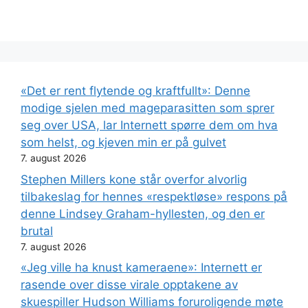
«Det er rent flytende og kraftfullt»: Denne
modige sjelen med mageparasitten som sprer
seg over USA, lar Internett spørre dem om hva
som helst, og kjeven min er på gulvet
7. august 2026
Stephen Millers kone står overfor alvorlig
tilbakeslag for hennes «respektløse» respons på
denne Lindsey Graham-hyllesten, og den er
brutal
7. august 2026
«Jeg ville ha knust kameraene»: Internett er
rasende over disse virale opptakene av
skuespiller Hudson Williams foruroligende møte