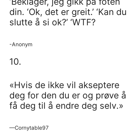
‘Beklager, jeg gikk på foten
din. ‘Ok, det er greit.’ ‘Kan du
slutte å si ok?’ ‘WTF?
-Anonym
10.
«Hvis de ikke vil akseptere
deg for den du er og prøve å
få deg til å endre deg selv.»
—Cornytable97