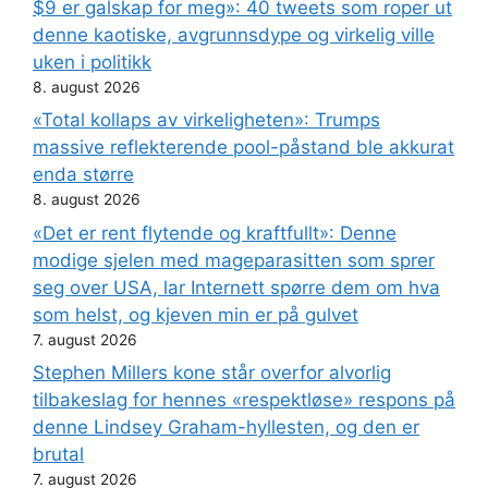
$9 er galskap for meg»: 40 tweets som roper ut
denne kaotiske, avgrunnsdype og virkelig ville
uken i politikk
8. august 2026
«Total kollaps av virkeligheten»: Trumps
massive reflekterende pool-påstand ble akkurat
enda større
8. august 2026
«Det er rent flytende og kraftfullt»: Denne
modige sjelen med mageparasitten som sprer
seg over USA, lar Internett spørre dem om hva
som helst, og kjeven min er på gulvet
7. august 2026
Stephen Millers kone står overfor alvorlig
tilbakeslag for hennes «respektløse» respons på
denne Lindsey Graham-hyllesten, og den er
brutal
7. august 2026