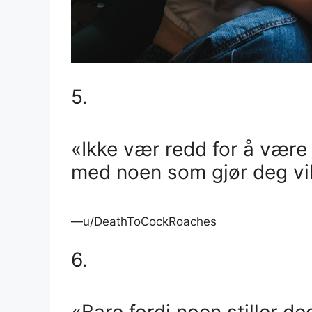
5.
«Ikke vær redd for å være 
med noen som gjør deg vil
—u/DeathToCockRoaches
6.
«Bare fordi noen stiller d