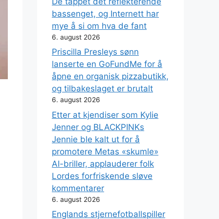
De tappet det reflekterende
bassenget, og Internett har
mye å si om hva de fant
6. august 2026
Priscilla Presleys sønn
lanserte en GoFundMe for å
åpne en organisk pizzabutikk,
og tilbakeslaget er brutalt
6. august 2026
Etter at kjendiser som Kylie
Jenner og BLACKPINKs
Jennie ble kalt ut for å
promotere Metas «skumle»
AI-briller, applauderer folk
Lordes forfriskende sløve
kommentarer
6. august 2026
Englands stjernefotballspiller