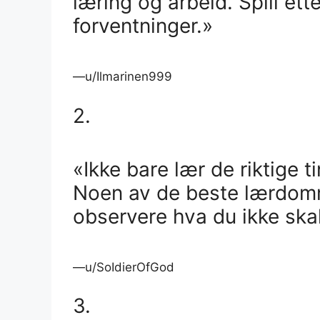
læring og arbeid. Spill ette
forventninger.»
—u/Ilmarinen999
2.
«Ikke bare lær de riktige 
Noen av de beste lærdomm
observere hva du ikke skal
—u/SoIdierOfGod
3.