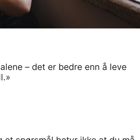
alene – det er bedre enn å leve
l.»
eg et spørsmål betyr ikke at du må