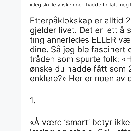
«Jeg skulle ønske noen hadde fortalt meg h
Etterpåklokskap er alltid 
gjelder livet. Det er lett å
ting annerledes ELLER vær
dine. Så jeg ble fascinert
tråden som spurte folk: «H
ønske du hadde fått som 20
enklere?» Her er noen av d
1.
«Å være ‘smart’ betyr ikke 