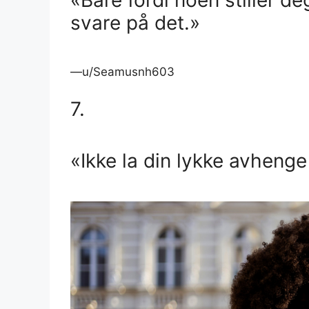
svare på det.»
—u/Seamusnh603
7.
«Ikke la din lykke avheng