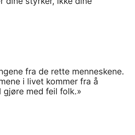
r dine styrker, ikke dine
tingene fra de rette menneskene.
ene i livet kommer fra å
 gjøre med feil folk.»