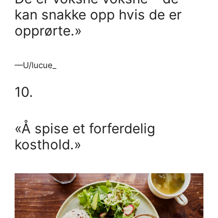
kan snakke opp hvis de er
opprørte.»
—U/lucue_
10.
«Å spise et forferdelig
kosthold.»