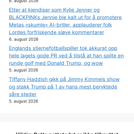
6. august 2026
Etter at kjendiser som Kylie Jenner og
BLACKPINKs Jennie ble kalt ut for å promotere
Metas «skumle» AI-briller, applauderer folk
Lordes forfriskende sløve kommentarer
6. august 2026
Englands stjernefotballspiller tok akkurat opp
hele lagets gode PR ved å tilstå at han spilte en
runde golf med Donald Trump, og wow
5. august 2026
Tiffany Haddish gikk på Jimmy Kimmels show
og stakk Trump på 1 av hans mest beryktede
såre steder
5. august 2026