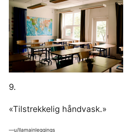
9.
«Tilstrekkelig håndvask.»
—u/llamainleggings