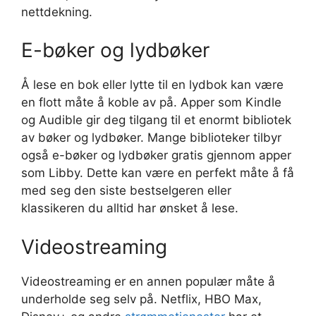
nettdekning.
E-bøker og lydbøker
Å lese en bok eller lytte til en lydbok kan være
en flott måte å koble av på. Apper som Kindle
og Audible gir deg tilgang til et enormt bibliotek
av bøker og lydbøker. Mange biblioteker tilbyr
også e-bøker og lydbøker gratis gjennom apper
som Libby. Dette kan være en perfekt måte å få
med seg den siste bestselgeren eller
klassikeren du alltid har ønsket å lese.
Videostreaming
Videostreaming er en annen populær måte å
underholde seg selv på. Netflix, HBO Max,