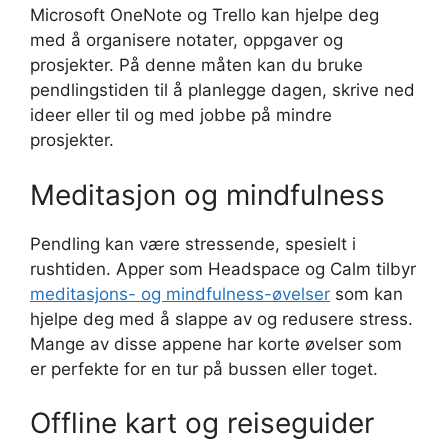
Microsoft OneNote og Trello kan hjelpe deg
med å organisere notater, oppgaver og
prosjekter. På denne måten kan du bruke
pendlingstiden til å planlegge dagen, skrive ned
ideer eller til og med jobbe på mindre
prosjekter.
Meditasjon og mindfulness
Pendling kan være stressende, spesielt i
rushtiden. Apper som Headspace og Calm tilbyr
meditasjons- og mindfulness-øvelser
som kan
hjelpe deg med å slappe av og redusere stress.
Mange av disse appene har korte øvelser som
er perfekte for en tur på bussen eller toget.
Offline kart og reiseguider