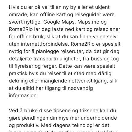
Hvis du er på vei til en ny by eller et ukjent
område, kan offline kart og reiseguider være
svært nyttige. Google Maps, Maps.me og
Rome2Rio lar deg laste ned kart og reiseplaner
for offline bruk, slik at du kan finne veien selv
uten internettforbindelse. Rome2Rio er spesielt
nyttig for å planlegge reiseruter, da det gir deg
detaljerte transportmuligheter, fra buss og tog
til flyreiser og ferger. Dette kan være spesielt
praktisk hvis du reiser til et sted med dårlig
dekning eller manglende nettverkstilgang, slik
at du alltid har tilgang til nødvendig
informasjon.
Ved å bruke disse tipsene og triksene kan du
gjøre pendlingen din mye mer underholdende
og produktiv. Med dagens teknologi er det