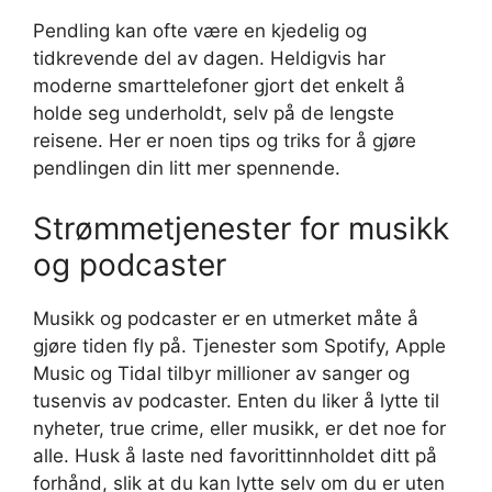
Pendling kan ofte være en kjedelig og
tidkrevende del av dagen. Heldigvis har
moderne smarttelefoner gjort det enkelt å
holde seg underholdt, selv på de lengste
reisene. Her er noen tips og triks for å gjøre
pendlingen din litt mer spennende.
Strømmetjenester for musikk
og podcaster
Musikk og podcaster er en utmerket måte å
gjøre tiden fly på. Tjenester som Spotify, Apple
Music og Tidal tilbyr millioner av sanger og
tusenvis av podcaster. Enten du liker å lytte til
nyheter, true crime, eller musikk, er det noe for
alle. Husk å laste ned favorittinnholdet ditt på
forhånd, slik at du kan lytte selv om du er uten