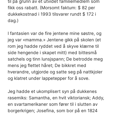
til på grunn av et utvidet familiemedlem som
fikk oss rabatt. (Morsomt faktum: $ 82 per
dukkekostnad i 1993 tilsvarer rundt $ 172 i
dag.)
I fantasien var de fire jentene mine søstre, og
jeg var «mamma.» Jentene gikk på skolen (et
rom jeg hadde ryddet ved å skyve klærne til
side hengende i skapet mitt) med bittesmå
satchels og tinn lunsjspann; De betrodde meg
mens jeg flettet håret; De bikkret med
hverandre, utgjorde og satte seg på nattkjoler
og klatret under lappetepper for å sove.
Jeg hadde et ukomplisert syn på dukkenes
rasemiks: Samantha, en hvit viktoriansk; Addy,
en svartamerikaner som fører til i slutten av
borgerkrigen; Josefina, som bor på en 1824