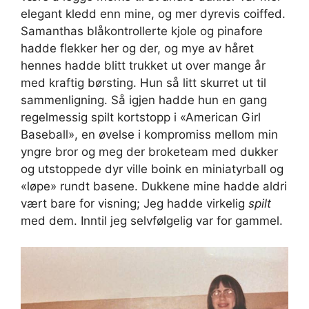
elegant kledd enn mine, og mer dyrevis coiffed.
Samanthas blåkontrollerte kjole og pinafore
hadde flekker her og der, og mye av håret
hennes hadde blitt trukket ut over mange år
med kraftig børsting. Hun så litt skurret ut til
sammenligning. Så igjen hadde hun en gang
regelmessig spilt kortstopp i «American Girl
Baseball», en øvelse i kompromiss mellom min
yngre bror og meg der broketeam med dukker
og utstoppede dyr ville boink en miniatyrball og
«løpe» rundt basene. Dukkene mine hadde aldri
vært bare for visning; Jeg hadde virkelig
spilt
med dem. Inntil jeg selvfølgelig var for gammel.