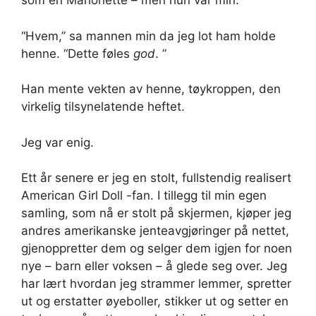
som en Marionette – men hun var min.
“Hvem,” sa mannen min da jeg lot ham holde
henne. “Dette føles
god
. ”
Han mente vekten av henne, tøykroppen, den
virkelig tilsynelatende heftet.
Jeg var enig.
Ett år senere er jeg en stolt, fullstendig realisert
American Girl Doll -fan. I tillegg til min egen
samling, som nå er stolt på skjermen, kjøper jeg
andres amerikanske jenteavgjøringer på nettet,
gjenoppretter dem og selger dem igjen for noen
nye – barn eller voksen – å glede seg over. Jeg
har lært hvordan jeg strammer lemmer, spretter
ut og erstatter øyeboller, stikker ut og setter en