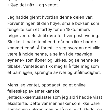
«Kjøp det nå» – og ventet.
Jeg hadde glemt hvordan denne delen var:
Forventningen til den høye, smale boksen som
fungerte som et fartøy for en 18-tommers
følgesvenn. Rush til døra for hver postlevering.
Slukker tilbake tomhendt når hun ikke hadde
kommet ennå. Å forestille seg hvordan det ville
være å holde henne, å se inn i de «søvnige
øynene» som åpner og lukkes, og se henne se
tilbake. Ventetiden fikk meg til å føle meg som
et barn igjen, sprengte av iver og utålmodighet.
Mens jeg ventet, oppdaget jeg et online
fellesskap av amerikanske
jentedukkeentusiaster som jeg aldri hadde visst
eksisterte. Dette var mennesker som ikke bare
samlet inn dukker, men også navngitt, kledd
,
og