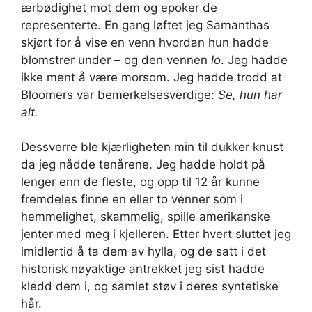
ærbødighet mot dem og epoker de
representerte. En gang løftet jeg Samanthas
skjørt for å vise en venn hvordan hun hadde
blomstrer under – og den vennen
lo
. Jeg hadde
ikke ment å være morsom. Jeg hadde trodd at
Bloomers var bemerkelsesverdige:
Se, hun har
alt.
Dessverre ble kjærligheten min til dukker knust
da jeg nådde tenårene. Jeg hadde holdt på
lenger enn de fleste, og opp til 12 år kunne
fremdeles finne en eller to venner som i
hemmelighet, skammelig, spille amerikanske
jenter med meg i kjelleren. Etter hvert sluttet jeg
imidlertid å ta dem av hylla, og de satt i det
historisk nøyaktige antrekket jeg sist hadde
kledd dem i, og samlet støv i deres syntetiske
hår.