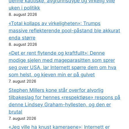
denne kaotiske, avgrunnsdype og virkelig ville
uken i politikk
8. august 2026
«Total kollaps av virkeligheten»: Trumps
massive reflekterende pool-påstand ble akkurat
enda større
8. august 2026
«Det er rent flytende og kraftfullt»: Denne
modige sjelen med mageparasitten som sprer
seg over USA, lar Internett spørre dem om hva
som helst, og kjeven min er på gulvet
7. august 2026
Stephen Millers kone står overfor alvorlig
tilbakeslag for hennes «respektløse» respons på
denne Lindsey Graham-hyllesten, og den er
brutal
7. august 2026
«Jeg ville ha knust kameraene»: Internett er