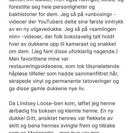
forestilte seg hele personligheter og
bakhistorier for dem. Jeg så på «unboxing» -
videoer der YouTubers delte sine første inntrykk
av en ny utgavedukke. Jeg så på «samlingen
min» -videoer, der folk bokstavelig talt holdt
hver av dukkene opp til kameraet og snakket
om dem. (Jeg fant disse uforklarlig nagende.)
Men favorittene mine var
restaureringsvideoene, som tok tilsynelatende
håpløse tilfeller som hadde sammenfiltret hår,
skrapede vinyl og permanente tatoveringer og
ga disse gamle dukkene nye liv.
Da Lindsey Loose-ben kom, løftet jeg henne
ærbødig fra boksen og klemte henne.
En ny
dukke!
Gitt, ansiktet hennes var flekkete av
skitt og bena hennes svingte frem og tilbake