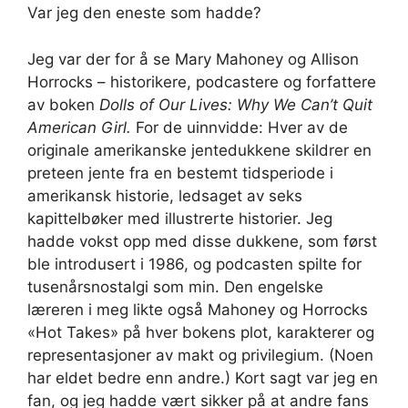
Var jeg den eneste som hadde?
Jeg var der for å se Mary Mahoney og Allison
Horrocks – historikere, podcastere og forfattere
av boken
Dolls of Our Lives: Why We Can’t Quit
American Girl.
For de uinnvidde: Hver av de
originale amerikanske jentedukkene skildrer en
preteen jente fra en bestemt tidsperiode i
amerikansk historie, ledsaget av seks
kapittelbøker med illustrerte historier. Jeg
hadde vokst opp med disse dukkene, som først
ble introdusert i 1986, og podcasten spilte for
tusenårsnostalgi som min. Den engelske
læreren i meg likte også Mahoney og Horrocks
«Hot Takes» på hver bokens plot, karakterer og
representasjoner av makt og privilegium. (Noen
har eldet bedre enn andre.) Kort sagt var jeg en
fan, og jeg hadde vært sikker på at andre fans