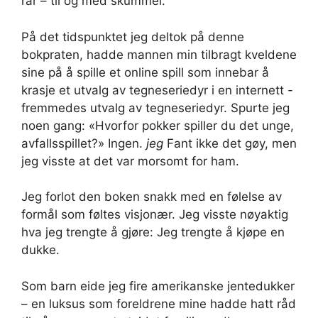
rar – til og med skummel.
På det tidspunktet jeg deltok på denne
bokpraten, hadde mannen min tilbragt kveldene
sine på å spille et online spill som innebar å
krasje et utvalg av tegneseriedyr i en internett -
fremmedes utvalg av tegneseriedyr. Spurte jeg
noen gang: «Hvorfor pokker spiller du det unge,
avfallsspillet?» Ingen.
jeg
Fant ikke det gøy, men
jeg visste at det var morsomt for ham.
Jeg forlot den boken snakk med en følelse av
formål som føltes visjonær. Jeg visste nøyaktig
hva jeg trengte å gjøre: Jeg trengte å kjøpe en
dukke.
Som barn eide jeg fire amerikanske jentedukker
– en luksus som foreldrene mine hadde hatt råd