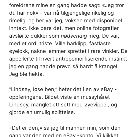
foreldrene mine en gang hadde sagt: «Jeg tror
du har nok» – var nå tilgjengelige rikelig og
rimelig, og her var jeg, voksen med disponibel
inntekt. Ikke bare det, men online fotografier
avslørte dukker som
nødvendig
meg. De var,
med et ord, triste. Ville hårklipp, fastlåste
øyelokk, nakne lemmer sprettet i rare vinkler. De
appellerte til hvert antropomorfiserende instinkt
jeg en gang hadde prøvd så hardt å krangel.
Jeg ble hekta.
“Lindsey, løse ben,” heter det i en av eBay -
oppføringene. Bildet viste en mussyhåret
Lindsey, manglet ett sett med øyevipper, og
gjorde en umulig splittelse.
«Det er den,» sa jeg til mannen min, som den
gang var den med en eBay -konto. Vi klikket