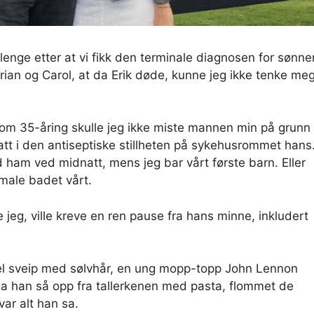
e lenge etter at vi fikk den terminale diagnosen for sønne
Brian og Carol, at da Erik døde, kunne jeg ikke tenke me
om 35-åring skulle jeg ikke miste mannen min på grunn
natt i den antiseptiske stillheten på sykehusrommet hans.
d ham ved midnatt, mens jeg bar vårt første barn. Eller
 male badet vårt.
 jeg, ville kreve en ren pause fra hans minne, inkludert
 hel sveip med sølvhår, en ung mopp-topp John Lennon
a han så opp fra tallerkenen med pasta, flommet de
var alt han sa.