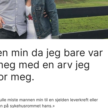
n min da jeg bare var
 meg med en arv jeg
for meg.
lle miste mannen min til en sjelden leverkreft eller
heten på sykehusrommet hans.»