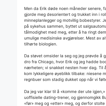
Men da Erik døde noen måneder senere, fant 
gjorde meg desorientert og trukket inn i rol
minneplanlegger og motvillig bobestyrer. Je
på sykehus sammen, byttet ut salgsautomat
tålmodighet med meg, etter å ha ringt dem t
umulige medisinske avgjørelser. Mest av al
tilhørte biologien.
Da støvet omsider la seg og jeg prøvde å g
dro fra Chicago, hvor Erik og jeg hadde bod
nærheten; vi snakket nesten hver dag. Til
kom lykkeligere øyeblikk tilbake: niesene m
regnbuer som stadig dukket opp når vi følt
Da jeg var klar til å «komme der ute igjen,
uoffisielle dating-trener, og gjennomgikk B
«før» meg og «etter» meg, og derfor stolte 