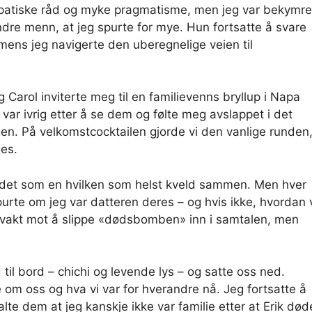
mpatiske råd og myke pragmatisme, men jeg var bekymre
dre menn, at jeg spurte for mye. Hun fortsatte å svare
– mens jeg navigerte den uberegnelige veien til
g Carol inviterte meg til en familievenns bryllup i Napa
eg var ivrig etter å se dem og følte meg avslappet i det
elgen. På velkomstcocktailen gjorde vi den vanlige runden
jes.
ar det som en hvilken som helst kveld sammen. Men hver
rte om jeg var datteren deres – og hvis ikke, hvordan 
på vakt mot å slippe «dødsbomben» inn i samtalen, men
 til bord – chichi og levende lys – og satte oss ned.
om oss og hva vi var for hverandre nå. Jeg fortsatte å
alte dem at jeg kanskje ikke var familie etter at Erik død