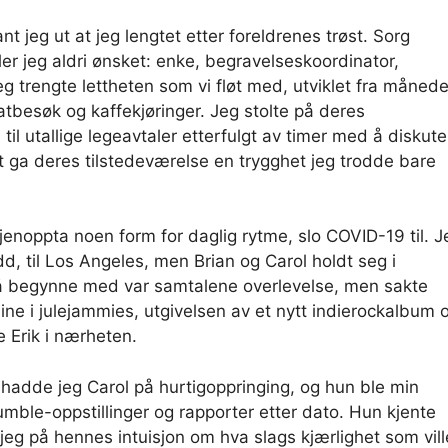
jeg ut at jeg lengtet etter foreldrenes trøst. Sorg
ler jeg aldri ønsket: enke, begravelseskoordinator,
g trengte lettheten som vi fløt med, utviklet fra månede
besøk og kaffekjøringer. Jeg stolte på deres
il utallige legeavtaler etterfulgt av timer med å diskute
t ga deres tilstedeværelse en trygghet jeg trodde bare
jenoppta noen form for daglig rytme, slo COVID-19 til. J
d, til Los Angeles, men Brian og Carol holdt seg i
 å begynne med var samtalene overlevelse, men sakte
ine i julejammies, utgivelsen av et nytt indierockalbum 
e Erik i nærheten.
» hadde jeg Carol på hurtigoppringing, og hun ble min
umble-oppstillinger og rapporter etter dato. Hun kjente
jeg på hennes intuisjon om hva slags kjærlighet som vill