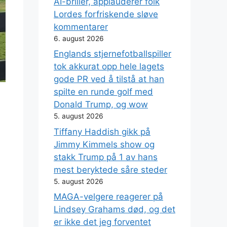
AI-briller, applauderer folk
Lordes forfriskende sløve
kommentarer
6. august 2026
Englands stjernefotballspiller
tok akkurat opp hele lagets
gode PR ved å tilstå at han
spilte en runde golf med
Donald Trump, og wow
5. august 2026
Tiffany Haddish gikk på
Jimmy Kimmels show og
stakk Trump på 1 av hans
mest beryktede såre steder
5. august 2026
MAGA-velgere reagerer på
Lindsey Grahams død, og det
er ikke det jeg forventet