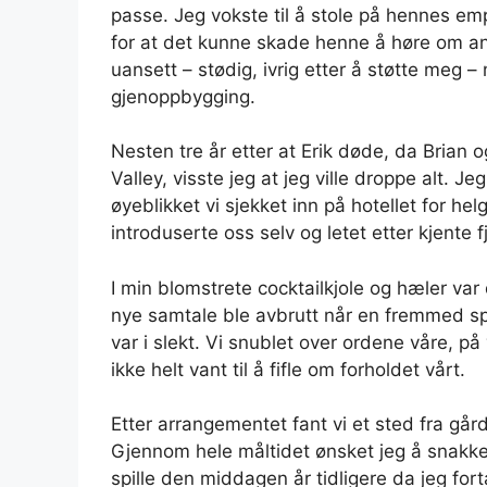
passe. Jeg vokste til å stole på hennes e
for at det kunne skade henne å høre om an
uansett – stødig, ivrig etter å støtte meg 
gjenoppbygging.
Nesten tre år etter at Erik døde, da Brian o
Valley, visste jeg at jeg ville droppe alt. J
øyeblikket vi sjekket inn på hotellet for h
introduserte oss selv og letet etter kjente f
I min blomstrete cocktailkjole og hæler v
nye samtale ble avbrutt når en fremmed spu
var i slekt. Vi snublet over ordene våre, 
ikke helt vant til å fifle om forholdet vårt.
Etter arrangementet fant vi et sted fra gård
Gjennom hele måltidet ønsket jeg å snakke 
spille den middagen år tidligere da jeg fort