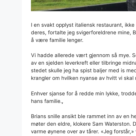
I en svakt opplyst italiensk restaurant, ikk
deres, fortalte jeg svigerforeldrene mine, 
å være familie lenger.
Vi hadde allerede vært gjennom så mye. S
av en sjelden leverkreft eller tilbringe mid
stedet skulle jeg ha spist baljer med is me
krangler om hvilken nyanse av hvitt vi skal
Enhver sjanse for å redde min lykke, trodde
hans familie.
,
Brians snille ansikt ble rammet inn av en
møter den eldre, klokere Sam Waterston. D
varme øynene over av tårer. «Jeg forstår,» 