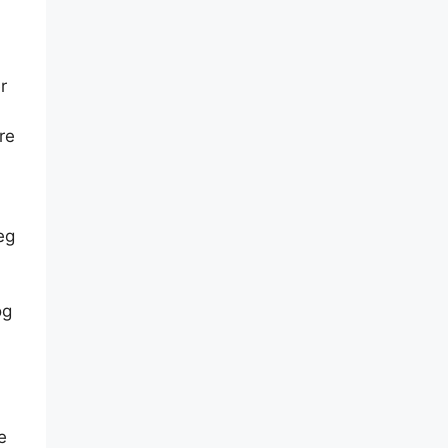
r
re
eg
og
e