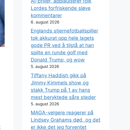
AI-briller, applauderer folk
Lordes forfriskende sløve
kommentarer
6. august 2026
Englands stjernefotballspiller
tok akkurat opp hele lagets
gode PR ved å tilstå at han
spilte en runde golf med
Donald Trump, og wow
5. august 2026
Tiffany Haddish gikk på
Jimmy Kimmels show og
stakk Trump på 1 av hans
mest beryktede såre steder
5. august 2026
MAGA-velgere reagerer på
Lindsey Grahams død, og det
er ikke det jeg forventet
t