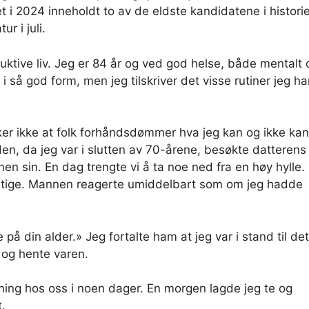
et i 2024 inneholdt to av de eldste kandidatene i histori
r i juli.
uktive liv. Jeg er 84 år og ved god helse, både mentalt 
r i så god form, men jeg tilskriver det visse rutiner jeg ha
ker ikke at folk forhåndsdømmer hva jeg kan og ikke kan
den, da jeg var i slutten av 70-årene, besøkte datterens
in. En dag trengte vi å ta noe ned fra en høy hylle.
pestige. Mannen reagerte umiddelbart som om jeg hadde
på din alder.» Jeg fortalte ham at jeg var i stand til det
 og hente varen.
ing hos oss i noen dager. En morgen lagde jeg te og
.