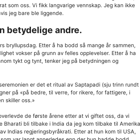
at som oss. Vi fikk langvarige vennskap. Jeg kan ikke
hvis jeg bare ble liggende.
din betydelige andre.
4-års bryllupsdag. Etter å ha bodd så mange år sammen,
ighet vokser på grunn av felles opplevelser. Etter å ha
nnom tykt og tynt, tenker jeg på betydningen og
seremonien er det et ritual av Saptapadi (sju trinn rundt
gner på «på bedre, til verre, for rikere, for fattigere, i
n skiller oss.»
overlevde de første årene etter at vi giftet oss, da vi
 Bharati bli tilbake i India da jeg kom tilbake til Amerika
av Indias regjeringsbyråkrati. Etter at hun kom til USA,
nd som var langt annerledes enn der hun hadde bodd.