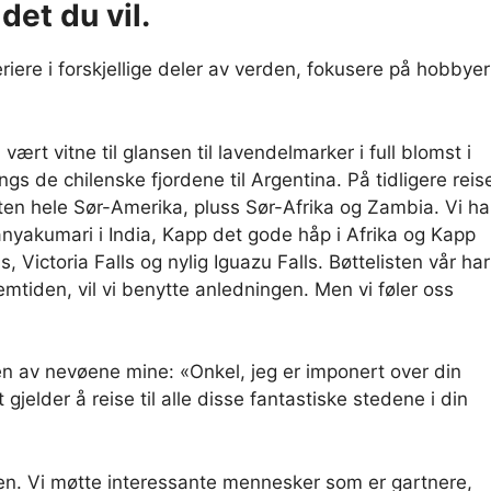
det du vil.
 feriere i forskjellige deler av verden, fokusere på hobbyer
ært vitne til glansen til lavendelmarker i full blomst i
angs de chilenske fjordene til Argentina. På tidligere reis
ten hele Sør-Amerika, pluss Sør-Afrika og Zambia. Vi ha
nyakumari i India, Kapp det gode håp i Afrika og Kapp
, Victoria Falls og nylig Iguazu Falls. Bøttelisten vår har
mtiden, vil vi benytte anledningen. Men vi føler oss
 en av nevøene mine: «Onkel, jeg er imponert over din
gjelder å reise til alle disse fantastiske stedene i din
eisen. Vi møtte interessante mennesker som er gartnere,