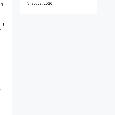
5. august 2026
en
og
r
,