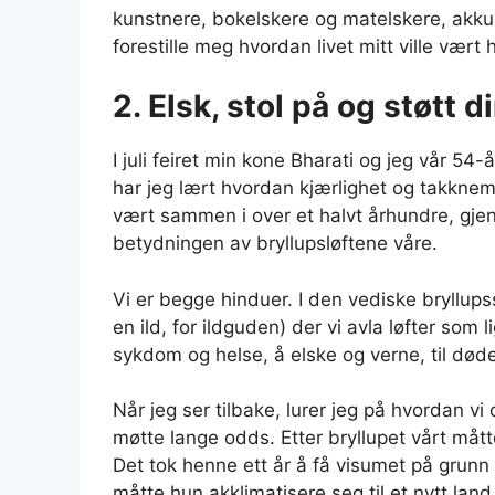
kunstnere, bokelskere og matelskere, akkur
forestille meg hvordan livet mitt ville vært 
2. Elsk, stol på og støtt 
I juli feiret min kone Bharati og jeg vår 5
har jeg lært hvordan kjærlighet og takkneml
vært sammen i over et halvt århundre, gje
betydningen av bryllupsløftene våre.
Vi er begge hinduer. I den vediske bryllups
en ild, for ildguden) der vi avla løfter som li
sykdom og helse, å elske og verne, til døde
Når jeg ser tilbake, lurer jeg på hvordan vi 
møtte lange odds. Etter bryllupet vårt måtte
Det tok henne ett år å få visumet på grunn 
måtte hun akklimatisere seg til et nytt la