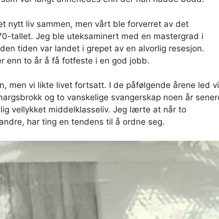
 et nytt liv sammen, men vårt ble forverret av det
0-tallet. Jeg ble uteksaminert med en mastergrad i
den tiden var landet i grepet av en alvorlig resesjon.
 enn to år å få fotfeste i en god jobb.
 men vi likte livet fortsatt. I de påfølgende årene led vi
gmargsbrokk og to vanskelige svangerskap noen år sener
ig vellykket middelklasseliv. Jeg lærte at når to
andre, har ting en tendens til å ordne seg.