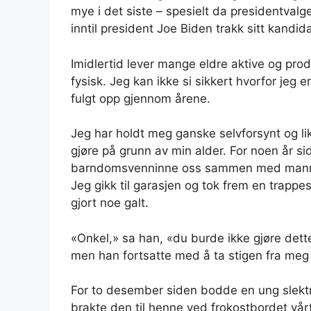
mye i det siste – spesielt da presidentvalg
inntil president Joe Biden trakk sitt kandidatu
Imidlertid lever mange eldre aktive og prod
fysisk. Jeg kan ikke si sikkert hvorfor jeg e
fulgt opp gjennom årene.
Jeg har holdt meg ganske selvforsynt og li
gjøre på grunn av min alder. For noen år si
barndomsvenninne oss sammen med mannen s
Jeg gikk til garasjen og tok frem en trap
gjort noe galt.
«Onkel,» sa han, «du burde ikke gjøre dette 
men han fortsatte med å ta stigen fra meg
For to desember siden bodde en ung slektn
brakte den til henne ved frokostbordet vårt