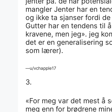
jenter på. de når potensia
mangler Jenter har en tend
og ikke ta sjanser fordi de 
Gutter har en tendens til å
kravene, men jeg». jeg komm
det er en generalisering s
som lærer).
—u/vchapple17
3.
«For meg var det mest å s
meg enn for brødrene mine,