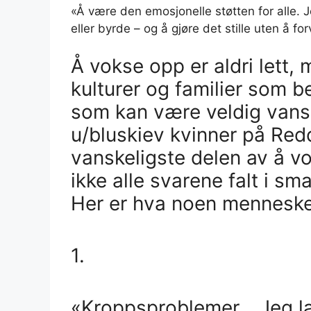
«Å være den emosjonelle støtten for alle. 
eller byrde – og å gjøre det stille uten å fo
Å vokse opp er aldri lett,
kulturer og familier som 
som kan være veldig vanske
u/bluskiev kvinner på Redd
vanskeligste delen av å v
ikke alle svarene falt i s
Her er hva noen menneske
1.
«Kroppsproblemer… Jeg lær