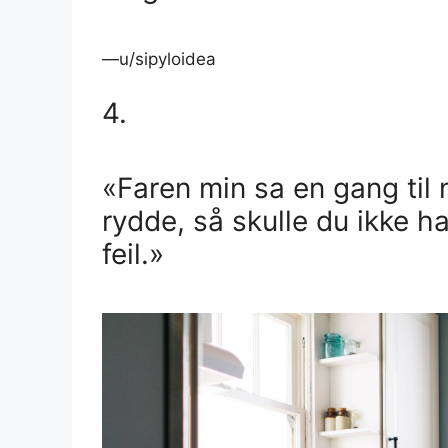
—u/sipyloidea
4.
«Faren min sa en gang til 
rydde, så skulle du ikke ha
feil.»