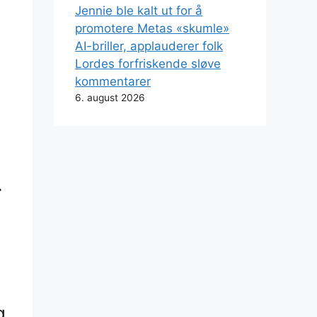
Jennie ble kalt ut for å
promotere Metas «skumle»
AI-briller, applauderer folk
Lordes forfriskende sløve
kommentarer
6. august 2026
.
g