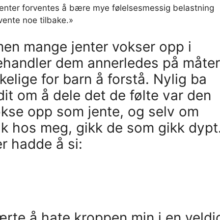
Jenter forventes å bære mye følelsesmessig belastning
rvente noe tilbake.»
 men mange jenter vokser opp i
behandler dem annerledes på måter
lige for barn å forstå. Nylig ba
it om å dele det de følte var den
okse opp som jente, og selv om
mak hos meg, gikk de som gikk dypt
r hadde å si:
te å hate kroppen min i en veldi