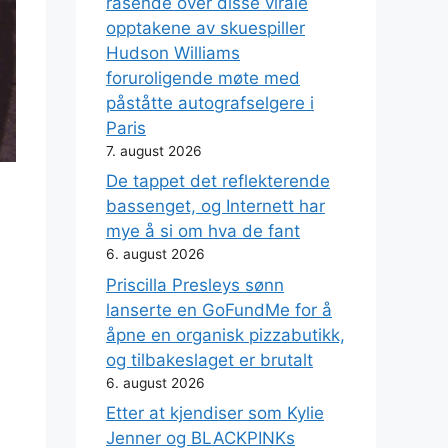
rasende over disse virale
opptakene av skuespiller
Hudson Williams
foruroligende møte med
påståtte autografselgere i
Paris
7. august 2026
De tappet det reflekterende
bassenget, og Internett har
mye å si om hva de fant
6. august 2026
Priscilla Presleys sønn
lanserte en GoFundMe for å
åpne en organisk pizzabutikk,
og tilbakeslaget er brutalt
6. august 2026
Etter at kjendiser som Kylie
Jenner og BLACKPINKs