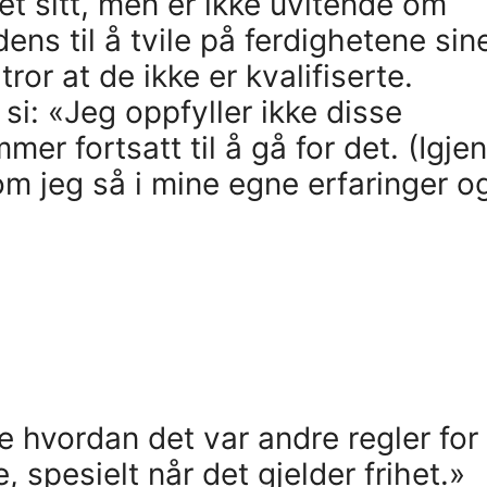
let sitt, men er ikke uvitende om
ens til å tvile på ferdighetene sin
tror at de ikke er kvalifiserte.
 si: «Jeg oppfyller ikke disse
er fortsatt til å gå for det. (Igjen
om jeg så i mine egne erfaringer o
e hvordan det var andre regler for
 spesielt når det gjelder frihet.»