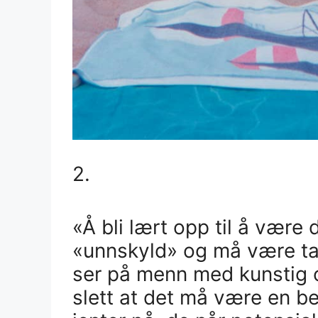
2.
«Å bli lært opp til å være
«unnskyld» og må være tak
ser på menn med kunstig o
slett at det må være en b