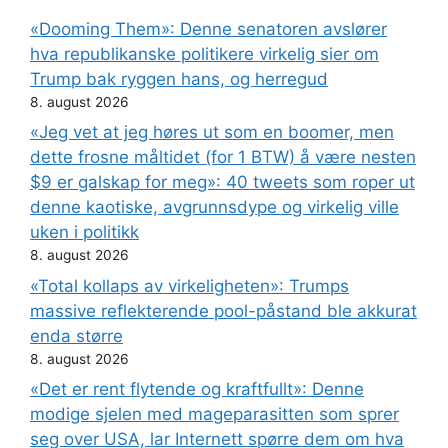
«Dooming Them»: Denne senatoren avslører
hva republikanske politikere virkelig sier om
Trump bak ryggen hans, og herregud
8. august 2026
«Jeg vet at jeg høres ut som en boomer, men
dette frosne måltidet (for 1 BTW) å være nesten
$9 er galskap for meg»: 40 tweets som roper ut
denne kaotiske, avgrunnsdype og virkelig ville
uken i politikk
8. august 2026
«Total kollaps av virkeligheten»: Trumps
massive reflekterende pool-påstand ble akkurat
enda større
8. august 2026
«Det er rent flytende og kraftfullt»: Denne
modige sjelen med mageparasitten som sprer
seg over USA, lar Internett spørre dem om hva