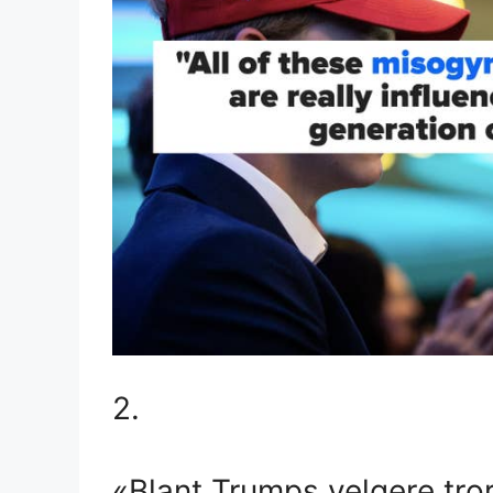
2.
«Blant Trumps velgere tror