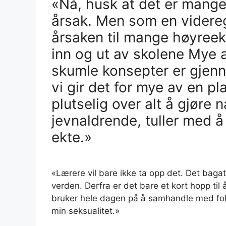
«Nå, husk at det er mange 
årsak. Men som en videregå
årsaken til mange høyreek
inn og ut av skolene Mye 
skumle konsepter er gjenno
vi gir det for mye av en p
plutselig over alt å gjøre 
jevnaldrende, tuller med å
ekte.»
«Lærere vil bare ikke ta opp det. Det bagate
verden. Derfra er det bare et kort hopp til å
bruker hele dagen på å samhandle med folk
min seksualitet.»