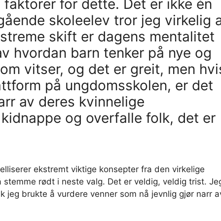
faktorer for dette. Det er ikke én
ende skoleelev tror jeg virkelig 
streme skift er dagens mentalitet
av hvordan barn tenker på nye og
m vitser, og det er greit, men hvi
lattform på ungdomsskolen, er det
narr av deres kvinnelige
 kidnappe og overfalle folk, det er
lliserer ekstremt viktige konsepter fra den virkelige
 stemme rødt i neste valg. Det er veldig, veldig trist. Je
 jeg brukte å vurdere venner som nå jevnlig gjør narr a