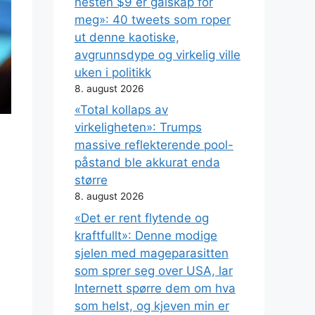
nesten $9 er galskap for
meg»: 40 tweets som roper
ut denne kaotiske,
avgrunnsdype og virkelig ville
uken i politikk
8. august 2026
«Total kollaps av
virkeligheten»: Trumps
massive reflekterende pool-
påstand ble akkurat enda
større
8. august 2026
«Det er rent flytende og
kraftfullt»: Denne modige
sjelen med mageparasitten
som sprer seg over USA, lar
Internett spørre dem om hva
som helst, og kjeven min er