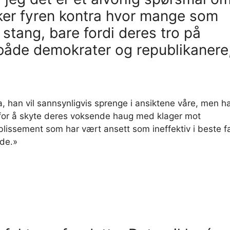
ker fyren kontra hvor mange som
stang, bare fordi deres tro på
 både demokrater og republikanere
ja, han vil sannsynligvis sprenge i ansiktene våre, men h
 for å skyte deres voksende haug med klager mot
blissement som har vært ansett som ineffektiv i beste fa
nde.»