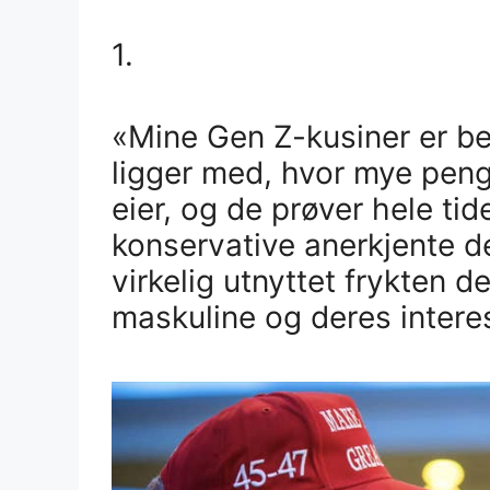
1.
«Mine Gen Z-kusiner er be
ligger med, hvor mye peng
eier, og de prøver hele ti
konservative anerkjente d
virkelig utnyttet frykten d
maskuline og deres intere