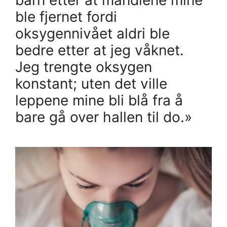
barn etter at mandlene mine
ble fjernet fordi
oksygennivået aldri ble
bedre etter at jeg våknet.
Jeg trengte oksygen
konstant; uten det ville
leppene mine bli blå fra å
bare gå over hallen til do.»