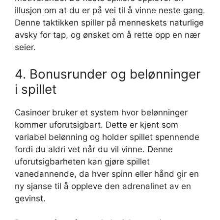
illusjon om at du er på vei til å vinne neste gang.
Denne taktikken spiller på menneskets naturlige
avsky for tap, og ønsket om å rette opp en nær
seier.
4. Bonusrunder og belønninger
i spillet
Casinoer bruker et system hvor belønninger
kommer uforutsigbart. Dette er kjent som
variabel belønning og holder spillet spennende
fordi du aldri vet når du vil vinne. Denne
uforutsigbarheten kan gjøre spillet
vanedannende, da hver spinn eller hånd gir en
ny sjanse til å oppleve den adrenalinet av en
gevinst.