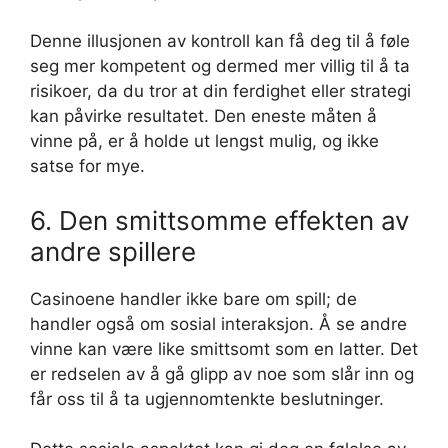
Denne illusjonen av kontroll kan få deg til å føle
seg mer kompetent og dermed mer villig til å ta
risikoer, da du tror at din ferdighet eller strategi
kan påvirke resultatet. Den eneste måten å
vinne på, er å holde ut lengst mulig, og ikke
satse for mye.
6. Den smittsomme effekten av
andre spillere
Casinoene handler ikke bare om spill; de
handler også om sosial interaksjon. Å se andre
vinne kan være like smittsomt som en latter. Det
er redselen av å gå glipp av noe som slår inn og
får oss til å ta ugjennomtenkte beslutninger.