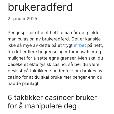
brukeradferd
2. januar 2025
Pengespill er ofte et hett tema når det gjelder
manipulasjon av brukeradferd. Det er kanskje
ikke så mye av dette på et trygt
mrbet
på nett,
da det er flere begrensninger for innsatser og
mulighet for å sette egne grenser. Men skal du
besøke et ekte fysisk casino, så bør du være
bevisst på taktikkene nedenfor som brukes av
casino for at du skal bruke mer penger enn du
hadde planlagt.
6 taktikker casinoer bruker
for å manipulere deg