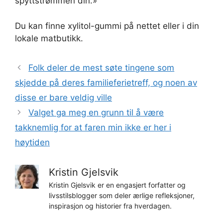
spyttstrømmen din.»
Du kan finne xylitol-gummi på nettet eller i din
lokale matbutikk.
Folk deler de mest søte tingene som
skjedde på deres familieferietreff, og noen av
disse er bare veldig ville
Valget ga meg en grunn til å være
takknemlig for at faren min ikke er her i
høytiden
Kristin Gjelsvik
Kristin Gjelsvik er en engasjert forfatter og
livsstilsblogger som deler ærlige refleksjoner,
inspirasjon og historier fra hverdagen.