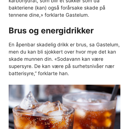
karbohydrat, som blir et sukker som da
bakteriene (kan) også forårsake skade på
tennene dine,» forklarte Gastelum.
Brus og energidrikker
En åpenbar skadelig drikk er brus, sa Gastelum,
men du kan bli sjokkert over hvor mye det kan
skade munnen din. «Sodavann kan være
supersyre. De kan være på surhetsnivåer nær
batterisyre,” forklarte han.