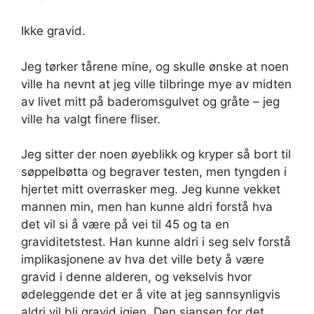
Ikke gravid.
Jeg tørker tårene mine, og skulle ønske at noen
ville ha nevnt at jeg ville tilbringe mye av midten
av livet mitt på baderomsgulvet og gråte – jeg
ville ha valgt finere fliser.
Jeg sitter der noen øyeblikk og kryper så bort til
søppelbøtta og begraver testen, men tyngden i
hjertet mitt overrasker meg. Jeg kunne vekket
mannen min, men han kunne aldri forstå hva
det vil si å være på vei til 45 og ta en
graviditetstest. Han kunne aldri i seg selv forstå
implikasjonene av hva det ville bety å være
gravid i denne alderen, og vekselvis hvor
ødeleggende det er å vite at jeg sannsynligvis
aldri vil bli gravid igjen. Den sjansen for det