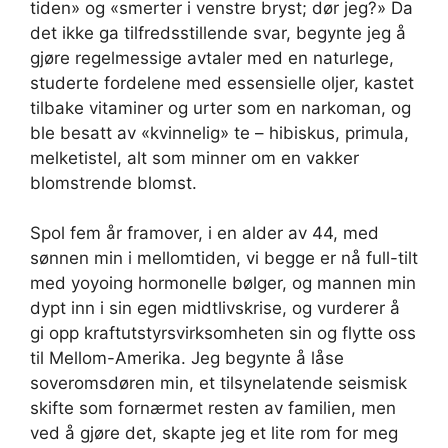
tiden» og «smerter i venstre bryst; dør jeg?» Da
det ikke ga tilfredsstillende svar, begynte jeg å
gjøre regelmessige avtaler med en naturlege,
studerte fordelene med essensielle oljer, kastet
tilbake vitaminer og urter som en narkoman, og
ble besatt av «kvinnelig» te – hibiskus, primula,
melketistel, alt som minner om en vakker
blomstrende blomst.
Spol fem år framover, i en alder av 44, med
sønnen min i mellomtiden, vi begge er nå full-tilt
med yoyoing hormonelle bølger, og mannen min
dypt inn i sin egen midtlivskrise, og vurderer å
gi opp kraftutstyrsvirksomheten sin og flytte oss
til Mellom-Amerika. Jeg begynte å låse
soveromsdøren min, et tilsynelatende seismisk
skifte som fornærmet resten av familien, men
ved å gjøre det, skapte jeg et lite rom for meg