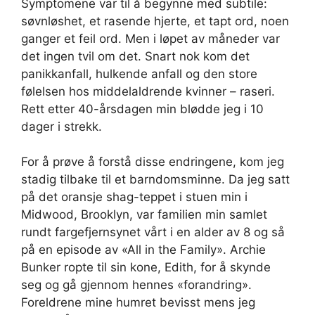
Symptomene var til å begynne med subtile:
søvnløshet, et rasende hjerte, et tapt ord, noen
ganger et feil ord. Men i løpet av måneder var
det ingen tvil om det. Snart nok kom det
panikkanfall, hulkende anfall og den store
følelsen hos middelaldrende kvinner – raseri.
Rett etter 40-årsdagen min blødde jeg i 10
dager i strekk.
For å prøve å forstå disse endringene, kom jeg
stadig tilbake til et barndomsminne. Da jeg satt
på det oransje shag-teppet i stuen min i
Midwood, Brooklyn, var familien min samlet
rundt fargefjernsynet vårt i en alder av 8 og så
på en episode av «All in the Family». Archie
Bunker ropte til sin kone, Edith, for å skynde
seg og gå gjennom hennes «forandring».
Foreldrene mine humret bevisst mens jeg