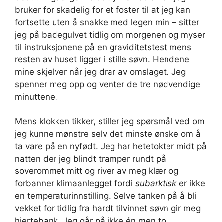
bruker for skadelig for et foster til at jeg kan
fortsette uten å snakke med legen min – sitter
jeg på badegulvet tidlig om morgenen og myser
til instruksjonene på en graviditetstest mens
resten av huset ligger i stille søvn. Hendene
mine skjelver når jeg drar av omslaget. Jeg
spenner meg opp og venter de tre nødvendige
minuttene.
Mens klokken tikker, stiller jeg spørsmål ved om
jeg kunne mønstre selv det minste ønske om å
ta vare på en nyfødt. Jeg har hetetokter midt på
natten der jeg blindt tramper rundt på
soverommet mitt og river av meg klær og
forbanner klimaanlegget fordi
subarktisk
er ikke
en temperaturinnstilling. Selve tanken på å bli
vekket for tidlig fra hardt tilvinnet søvn gir meg
hjertebank. Jeg går på ikke én men to