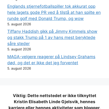
Englands stjernefotballspiller tok akkurat opp
hele lagets gode PR ved å tilstå at han spilte en
runde golf med Donald Trump, og wow
5. august 2026
Tiffany Haddish gikk på Jimmy Kimmels show
og stakk Trump på 1 av hans mest beryktede
såre steder
5. august 2026
MAGA-velgere reagerer på Lindsey Grahams
død, og det er ikke det jeg forventet
5. august 2026
Viktig: Dette nettstedet er ikke tilknyttet
Kristin Elisabeth Linde Gjelsvik, hennes
karriere eller hennes aktiviteter som blogger,